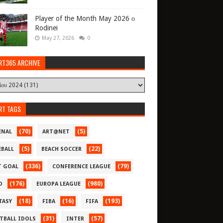
Player of the Month May 2026 ο
Rodinei
May 27, 2026
0
RT365 ARCHIVE
RT TAGS
(70)
(5)
ENAL
ART@NET
(5)
(22)
EBALL
BEACH SOCCER
(336)
(79)
T GOAL
CONFERENCE LEAGUE
(176)
(980)
O
EUROPA LEAGUE
(18)
(16)
(193)
TASY
FIBA
FIFA
(31)
(57)
TBALL IDOLS
INTER