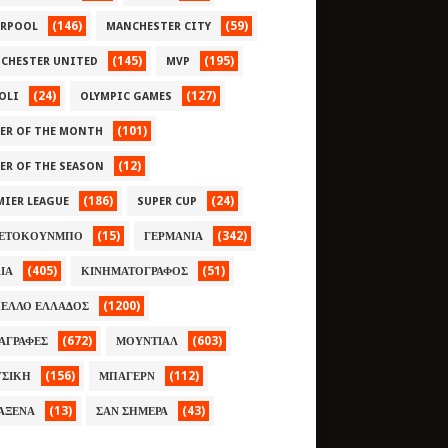
(146)
(59)
ERPOOL
MANCHESTER CITY
(145)
(195)
CHESTER UNITED
MVP
(24)
(127)
OLI
OLYMPIC GAMES
(101)
YER OF THE MONTH
(12)
YER OF THE SEASON
(186)
(24)
MIER LEAGUE
SUPER CUP
(15)
(342)
ΕΤΟΚΟΥΝΜΠΟ
ΓΕΡΜΑΝΙΑ
(405)
(51)
ΛΙΑ
ΚΙΝΗΜΑΤΟΓΡΑΦΟΣ
(1200)
ΕΛΛΟ ΕΛΛΑΔΟΣ
(672)
(603)
ΑΓΡΑΦΕΣ
ΜΟΥΝΤΙΑΛ
(156)
(112)
ΣΙΚΗ
ΜΠΑΓΕΡΝ
(13)
(43)
ΑΞΕΝΑ
ΣΑΝ ΣΗΜΕΡΑ