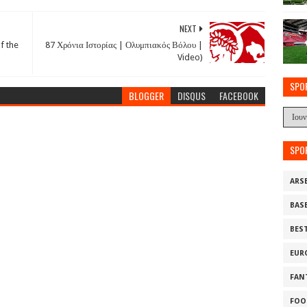
NEXT
f the
87 Χρόνια Ιστορίας | Ολυμπιακός Βόλου |
Video)
SPO
BLOGGER
DISQUS
FACEBOOK
SPO
ARS
BAS
BES
EUR
FAN
FOO