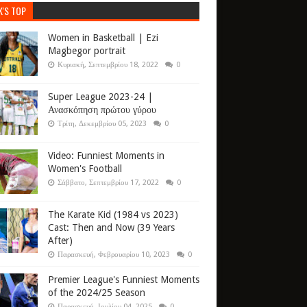
K'S TOP
Women in Basketball | Ezi
Magbegor portrait
Κυριακή, Σεπτεμβρίου 18, 2022
0
Super League 2023-24 |
Ανασκόπηση πρώτου γύρου
Τρίτη, Δεκεμβρίου 05, 2023
0
Video: Funniest Moments in
Women's Football
Σάββατο, Σεπτεμβρίου 17, 2022
0
The Karate Kid (1984 vs 2023)
Cast: Then and Now (39 Years
After)
Παρασκευή, Φεβρουαρίου 10, 2023
0
Premier League's Funniest Moments
of the 2024/25 Season
Παρασκευή, Ιουλίου 04, 2025
0