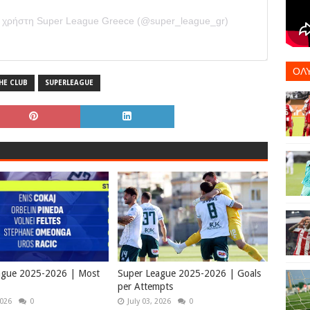
ο χρήστη Super League Greece (@super_league_gr)
ΟΛ
HE CLUB
SUPERLEAGUE
ague 2025-2026 | Most
Super League 2025-2026 | Goals
per Attempts
2026
0
July 03, 2026
0