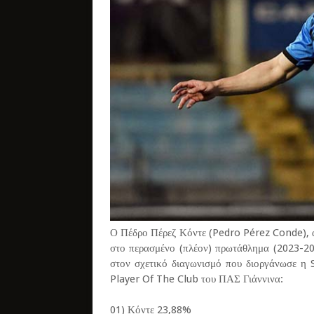
Ο Πέδρο Πέρεζ Κόντε (Pedro Pérez Conde), α
στο περασμένο (πλέον) πρωτάθλημα (2023-202
στον σχετικό διαγωνισμό που διοργάνωσε η 
Player Of The Club του ΠΑΣ Γιάννινα:
01) Κόντε 23,88%