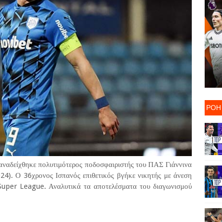
ΡΟΗ
ναδείχθηκε πολυτιμότερος ποδοσφαιριστής του ΠΑΣ Γιάννινα
4). Ο 36χρονος Ισπανός επιθετικός βγήκε νικητής με άνεση
Super League. Αναλυτικά τα αποτελέσματα του διαγωνισμού