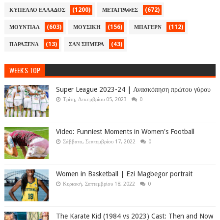
(1200)
(672)
ΚΥΠΕΛΛΟ ΕΛΛΑΔΟΣ
ΜΕΤΑΓΡΑΦΕΣ
(603)
(156)
(112)
ΜΟΥΝΤΙΑΛ
ΜΟΥΣΙΚΗ
ΜΠΑΓΕΡΝ
(13)
(43)
ΠΑΡΑΞΕΝΑ
ΣΑΝ ΣΗΜΕΡΑ
WEEK'S TOP
Super League 2023-24 | Ανασκόπηση πρώτου γύρου
Τρίτη, Δεκεμβρίου 05, 2023
0
Video: Funniest Moments in Women's Football
Σάββατο, Σεπτεμβρίου 17, 2022
0
Women in Basketball | Ezi Magbegor portrait
Κυριακή, Σεπτεμβρίου 18, 2022
0
The Karate Kid (1984 vs 2023) Cast: Then and Now