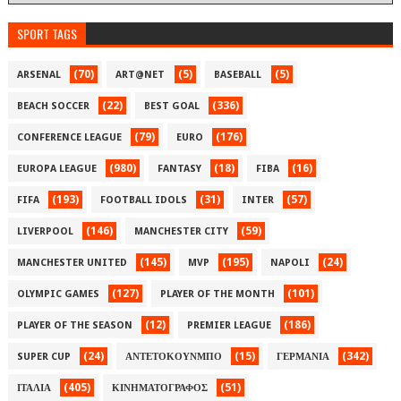
SPORT TAGS
(70)
(5)
(5)
ARSENAL
ART@NET
BASEBALL
(22)
(336)
BEACH SOCCER
BEST GOAL
(79)
(176)
CONFERENCE LEAGUE
EURO
(980)
(18)
(16)
EUROPA LEAGUE
FANTASY
FIBA
(193)
(31)
(57)
FIFA
FOOTBALL IDOLS
INTER
(146)
(59)
LIVERPOOL
MANCHESTER CITY
(145)
(195)
(24)
MANCHESTER UNITED
MVP
NAPOLI
(127)
(101)
OLYMPIC GAMES
PLAYER OF THE MONTH
(12)
(186)
PLAYER OF THE SEASON
PREMIER LEAGUE
(24)
(15)
(342)
SUPER CUP
ΑΝΤΕΤΟΚΟΥΝΜΠΟ
ΓΕΡΜΑΝΙΑ
(405)
(51)
ΙΤΑΛΙΑ
ΚΙΝΗΜΑΤΟΓΡΑΦΟΣ