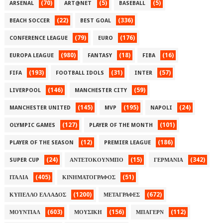
(70)
(5)
(5)
ARSENAL
ART@NET
BASEBALL
(22)
(336)
BEACH SOCCER
BEST GOAL
(79)
(176)
CONFERENCE LEAGUE
EURO
(980)
(18)
(16)
EUROPA LEAGUE
FANTASY
FIBA
(193)
(31)
(57)
FIFA
FOOTBALL IDOLS
INTER
(146)
(59)
LIVERPOOL
MANCHESTER CITY
(145)
(195)
(24)
MANCHESTER UNITED
MVP
NAPOLI
(127)
(101)
OLYMPIC GAMES
PLAYER OF THE MONTH
(12)
(186)
PLAYER OF THE SEASON
PREMIER LEAGUE
(24)
(15)
(342)
SUPER CUP
ΑΝΤΕΤΟΚΟΥΝΜΠΟ
ΓΕΡΜΑΝΙΑ
(405)
(51)
ΙΤΑΛΙΑ
ΚΙΝΗΜΑΤΟΓΡΑΦΟΣ
(1200)
(672)
ΚΥΠΕΛΛΟ ΕΛΛΑΔΟΣ
ΜΕΤΑΓΡΑΦΕΣ
(603)
(156)
(112)
ΜΟΥΝΤΙΑΛ
ΜΟΥΣΙΚΗ
ΜΠΑΓΕΡΝ