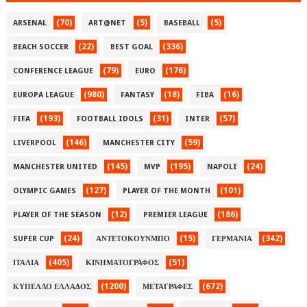
(70)
(5)
(5)
ARSENAL
ART@NET
BASEBALL
(22)
(336)
BEACH SOCCER
BEST GOAL
(79)
(176)
CONFERENCE LEAGUE
EURO
(980)
(18)
(16)
EUROPA LEAGUE
FANTASY
FIBA
(193)
(31)
(57)
FIFA
FOOTBALL IDOLS
INTER
(146)
(59)
LIVERPOOL
MANCHESTER CITY
(145)
(195)
(24)
MANCHESTER UNITED
MVP
NAPOLI
(127)
(101)
OLYMPIC GAMES
PLAYER OF THE MONTH
(12)
(186)
PLAYER OF THE SEASON
PREMIER LEAGUE
(24)
(15)
(342)
SUPER CUP
ΑΝΤΕΤΟΚΟΥΝΜΠΟ
ΓΕΡΜΑΝΙΑ
(405)
(51)
ΙΤΑΛΙΑ
ΚΙΝΗΜΑΤΟΓΡΑΦΟΣ
(1200)
(672)
ΚΥΠΕΛΛΟ ΕΛΛΑΔΟΣ
ΜΕΤΑΓΡΑΦΕΣ