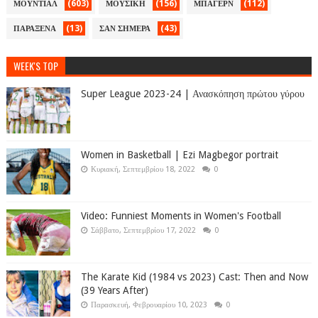
(603)
(156)
(112)
ΜΟΥΝΤΙΑΛ
ΜΟΥΣΙΚΗ
ΜΠΑΓΕΡΝ
(13)
(43)
ΠΑΡΑΞΕΝΑ
ΣΑΝ ΣΗΜΕΡΑ
WEEK'S TOP
Super League 2023-24 | Ανασκόπηση πρώτου γύρου
Women in Basketball | Ezi Magbegor portrait
Κυριακή, Σεπτεμβρίου 18, 2022
0
Video: Funniest Moments in Women's Football
Σάββατο, Σεπτεμβρίου 17, 2022
0
The Karate Kid (1984 vs 2023) Cast: Then and Now
(39 Years After)
Παρασκευή, Φεβρουαρίου 10, 2023
0