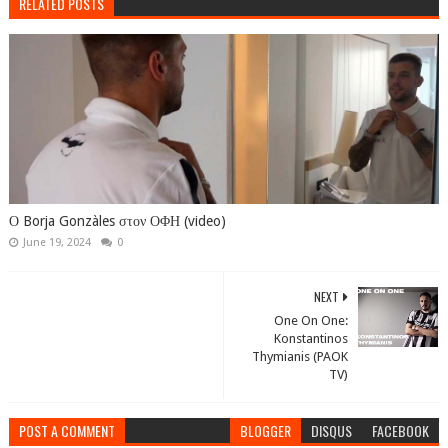
RELATED POSTS
Ο Borja Gonzàles στον ΟΦΗ (video)
June 19, 2024
0
NEXT
One On One:
Konstantinos
Thymianis (PAOK
TV)
POST A COMMENT
BLOGGER
DISQUS
FACEBOOK