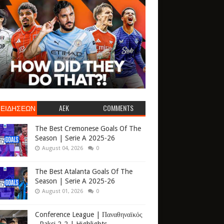
 ΕΙΔΗΣΕΩΝ
AEK
COMMENTS
The Best Cremonese Goals Of The
Season | Serie A 2025-26
August 04, 2026
0
The Best Atalanta Goals Of The
Season | Serie A 2025-26
August 01, 2026
0
Conference League | Παναθηναϊκός