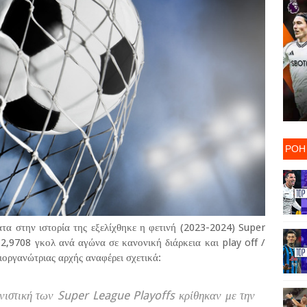
ΡΟΗ
α στην ιστορία της εξελίχθηκε η φετινή (2023-2024) Super
,9708 γκολ ανά αγώνα σε κανονική διάρκεια και play off /
διοργανώτριας αρχής αναφέρει σχετικά:
ωνιστική των Super League Playoffs κρίθηκαν με την