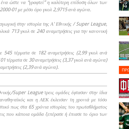
 ένα ώστε να “γραφτεί” η καλύτερη επίδοση όλων των
υ 2000-01 με μέσο όρο γκολ 2,9715 ανά αγώνα.
αγωγική στην ιστορία της Α' Εθνικής / Super League,
λικά 713 γκολ σε 240 αναμετρήσεις για την κανονική
ε 545 τέρματα σε 182 αναμετρήσεις (2,99 γκολ ανά
101 τέρματα σε 30 αναμετρήσεις (3,37 γκολ ανά αγώνα)
ναμετρήσεις (2,39 ανά αγώνα).
ΠΡ
θνικής/Super League τρεις ομάδες έφτασαν στην ίδια
ναθηναϊκός και η ΑΕΚ έκλεισαν τη χρονιά με τόσο
ιστικό πως στα 65 χρόνια ιστορίας του πρωταθλήματος
εις που κάποια ομάδα ξεπέρασε ή έπιασε το όριο των