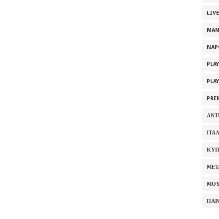
LIV
MAN
NAP
PLA
PLA
PRE
ΑΝΤ
ΙΤΑ
ΚΥΠ
ΜΕΤ
ΜΟΥ
ΠΑΡ