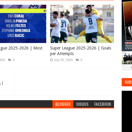
ague 2025-2026 | Most
Super League 2025-2026 | Goals
per Attempts
2026
0
July 03, 2026
0
SUB
ή |
BLOGGER
DISQUS
FACEBOOK