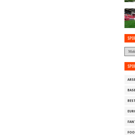
SPO
SPO
ARS
BAS
BES
EUR
FAN
FOO