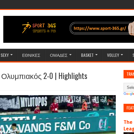
SEXY
ΕΘΝΙΚΕΣ
ΟΜΑΔΕΣ
BASKET
VOLLEY
- Ολυμπιακός 2-0 | Highlights
TRA
FEA
The 
Lea