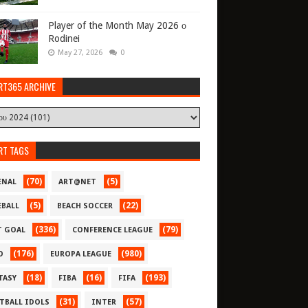
Player of the Month May 2026 ο
Rodinei
May 27, 2026
0
RT365 ARCHIVE
RT TAGS
(70)
(5)
ENAL
ART@NET
(5)
(22)
EBALL
BEACH SOCCER
(336)
(79)
T GOAL
CONFERENCE LEAGUE
(176)
(980)
O
EUROPA LEAGUE
(18)
(16)
(193)
TASY
FIBA
FIFA
(31)
(57)
TBALL IDOLS
INTER