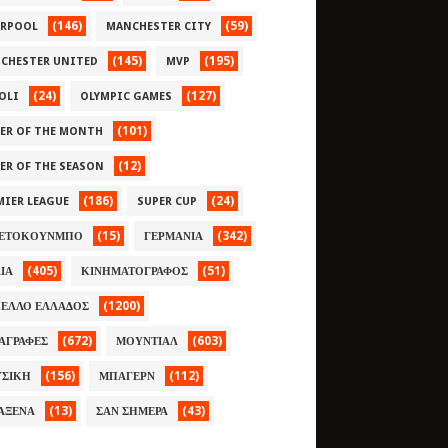
(146)
(59)
ERPOOL
MANCHESTER CITY
(145)
(195)
CHESTER UNITED
MVP
(24)
(127)
OLI
OLYMPIC GAMES
(101)
YER OF THE MONTH
(12)
YER OF THE SEASON
(186)
(24)
MIER LEAGUE
SUPER CUP
(15)
(342)
ΕΤΟΚΟΥΝΜΠΟ
ΓΕΡΜΑΝΙΑ
(405)
(51)
ΛΙΑ
ΚΙΝΗΜΑΤΟΓΡΑΦΟΣ
(1200)
ΕΛΛΟ ΕΛΛΑΔΟΣ
(672)
(603)
ΑΓΡΑΦΕΣ
ΜΟΥΝΤΙΑΛ
(156)
(112)
ΣΙΚΗ
ΜΠΑΓΕΡΝ
(13)
(43)
ΑΞΕΝΑ
ΣΑΝ ΣΗΜΕΡΑ