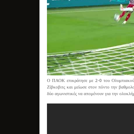
Ο ΠΑΟΚ επικράτησε με 2-0 του Ολυμπιακού 
Ζίβκοβιτς και μείωσε στον πόντο την βαθμολ
δύο αγωνιστικές να απομένουν για την ολοκλ