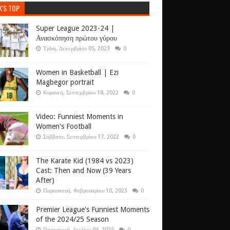
K'S TOP
Super League 2023-24 |
Ανασκόπηση πρώτου γύρου
Τρίτη, Δεκεμβρίου 05, 2023
0
Women in Basketball | Ezi
Magbegor portrait
Κυριακή, Σεπτεμβρίου 18, 2022
0
Video: Funniest Moments in
Women's Football
Σάββατο, Σεπτεμβρίου 17, 2022
0
The Karate Kid (1984 vs 2023)
Cast: Then and Now (39 Years
After)
Παρασκευή, Φεβρουαρίου 10, 2023
0
Premier League's Funniest Moments
of the 2024/25 Season
Παρασκευή, Ιουλίου 04, 2025
0