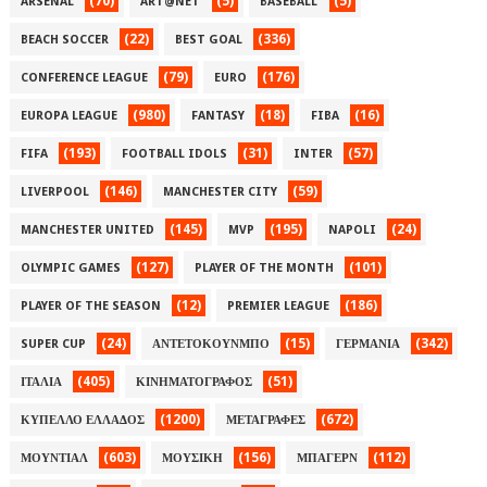
(70)
(5)
(5)
ARSENAL
ART@NET
BASEBALL
(22)
(336)
BEACH SOCCER
BEST GOAL
(79)
(176)
CONFERENCE LEAGUE
EURO
(980)
(18)
(16)
EUROPA LEAGUE
FANTASY
FIBA
(193)
(31)
(57)
FIFA
FOOTBALL IDOLS
INTER
(146)
(59)
LIVERPOOL
MANCHESTER CITY
(145)
(195)
(24)
MANCHESTER UNITED
MVP
NAPOLI
(127)
(101)
OLYMPIC GAMES
PLAYER OF THE MONTH
(12)
(186)
PLAYER OF THE SEASON
PREMIER LEAGUE
(24)
(15)
(342)
SUPER CUP
ΑΝΤΕΤΟΚΟΥΝΜΠΟ
ΓΕΡΜΑΝΙΑ
(405)
(51)
ΙΤΑΛΙΑ
ΚΙΝΗΜΑΤΟΓΡΑΦΟΣ
(1200)
(672)
ΚΥΠΕΛΛΟ ΕΛΛΑΔΟΣ
ΜΕΤΑΓΡΑΦΕΣ
(603)
(156)
(112)
ΜΟΥΝΤΙΑΛ
ΜΟΥΣΙΚΗ
ΜΠΑΓΕΡΝ