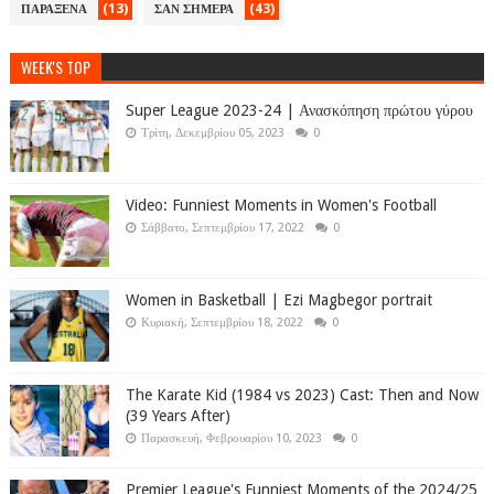
(13)
(43)
ΠΑΡΑΞΕΝΑ
ΣΑΝ ΣΗΜΕΡΑ
WEEK'S TOP
Super League 2023-24 | Ανασκόπηση πρώτου γύρου
Τρίτη, Δεκεμβρίου 05, 2023
0
Video: Funniest Moments in Women's Football
Σάββατο, Σεπτεμβρίου 17, 2022
0
Women in Basketball | Ezi Magbegor portrait
Κυριακή, Σεπτεμβρίου 18, 2022
0
The Karate Kid (1984 vs 2023) Cast: Then and Now
(39 Years After)
Παρασκευή, Φεβρουαρίου 10, 2023
0
Premier League's Funniest Moments of the 2024/25