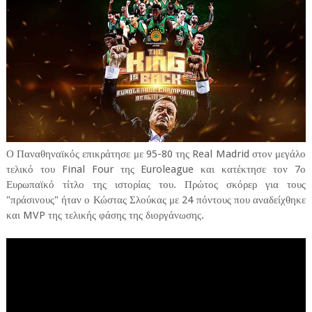
Ο Παναθηναϊκός επικράτησε με 95-80 της Real Madrid στον μεγάλο
τελικό του Final Four της Euroleague και κατέκτησε τον 7ο
Ευρωπαϊκό τίτλο της ιστορίας του. Πρώτος σκόρερ για τους
"πράσινους" ήταν ο Κώστας Σλούκας με 24 πόντους που αναδείχθηκε
και MVP της τελικής φάσης της διοργάνωσης.