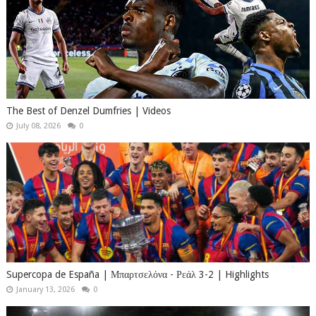
The Best of Denzel Dumfries | Videos
July 08, 2026
0
Supercopa de España | Μπαρτσελόνα - Ρεάλ 3-2 | Highlights
January 13, 2026
0