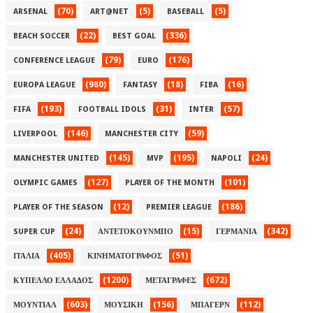
(70)
(5)
(5)
ARSENAL
ART@NET
BASEBALL
(22)
(336)
BEACH SOCCER
BEST GOAL
(79)
(176)
CONFERENCE LEAGUE
EURO
(980)
(18)
(16)
EUROPA LEAGUE
FANTASY
FIBA
(193)
(31)
(57)
FIFA
FOOTBALL IDOLS
INTER
(146)
(59)
LIVERPOOL
MANCHESTER CITY
(145)
(195)
(24)
MANCHESTER UNITED
MVP
NAPOLI
(127)
(101)
OLYMPIC GAMES
PLAYER OF THE MONTH
(12)
(186)
PLAYER OF THE SEASON
PREMIER LEAGUE
(24)
(15)
(342)
SUPER CUP
ΑΝΤΕΤΟΚΟΥΝΜΠΟ
ΓΕΡΜΑΝΙΑ
(405)
(51)
ΙΤΑΛΙΑ
ΚΙΝΗΜΑΤΟΓΡΑΦΟΣ
(1200)
(672)
ΚΥΠΕΛΛΟ ΕΛΛΑΔΟΣ
ΜΕΤΑΓΡΑΦΕΣ
(603)
(156)
(112)
ΜΟΥΝΤΙΑΛ
ΜΟΥΣΙΚΗ
ΜΠΑΓΕΡΝ