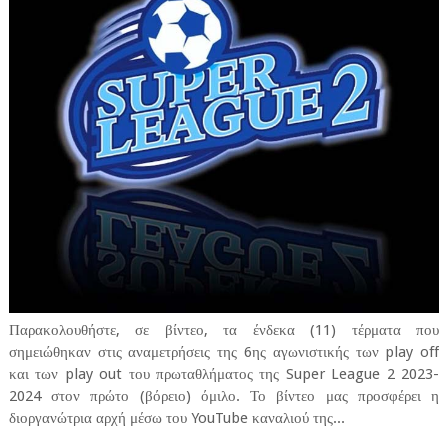
Παρακολουθήστε, σε βίντεο, τα ένδεκα (11) τέρματα που
σημειώθηκαν στις αναμετρήσεις της 6ης αγωνιστικής των play off
και των play out του πρωταθλήματος της Super League 2 2023-
2024 στον πρώτο (βόρειο) όμιλο. Το βίντεο μας προσφέρει η
διοργανώτρια αρχή μέσω του YouTube καναλιού της...