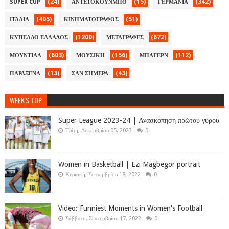
(24)
(15)
(342)
SUPER CUP
ΑΝΤΕΤΟΚΟΥΝΜΠΟ
ΓΕΡΜΑΝΙΑ
(405)
(51)
ΙΤΑΛΙΑ
ΚΙΝΗΜΑΤΟΓΡΑΦΟΣ
(1200)
(672)
ΚΥΠΕΛΛΟ ΕΛΛΑΔΟΣ
ΜΕΤΑΓΡΑΦΕΣ
(603)
(156)
(112)
ΜΟΥΝΤΙΑΛ
ΜΟΥΣΙΚΗ
ΜΠΑΓΕΡΝ
(13)
(43)
ΠΑΡΑΞΕΝΑ
ΣΑΝ ΣΗΜΕΡΑ
WEEK'S TOP
Super League 2023-24 | Ανασκόπηση πρώτου γύρου
Τρίτη, Δεκεμβρίου 05, 2023
0
Women in Basketball | Ezi Magbegor portrait
Κυριακή, Σεπτεμβρίου 18, 2022
0
Video: Funniest Moments in Women's Football
Σάββατο, Σεπτεμβρίου 17, 2022
0