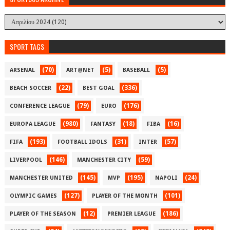
SPORT TAGS
(70)
(5)
(5)
ARSENAL
ART@NET
BASEBALL
(22)
(336)
BEACH SOCCER
BEST GOAL
(79)
(176)
CONFERENCE LEAGUE
EURO
(980)
(18)
(16)
EUROPA LEAGUE
FANTASY
FIBA
(193)
(31)
(57)
FIFA
FOOTBALL IDOLS
INTER
(146)
(59)
LIVERPOOL
MANCHESTER CITY
(145)
(195)
(24)
MANCHESTER UNITED
MVP
NAPOLI
(127)
(101)
OLYMPIC GAMES
PLAYER OF THE MONTH
(12)
(186)
PLAYER OF THE SEASON
PREMIER LEAGUE