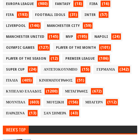
(980)
(18)
(16)
EUROPA LEAGUE
FANTASY
FIBA
(193)
(31)
(57)
FIFA
FOOTBALL IDOLS
INTER
(146)
(59)
LIVERPOOL
MANCHESTER CITY
(145)
(195)
(24)
MANCHESTER UNITED
MVP
NAPOLI
(127)
(101)
OLYMPIC GAMES
PLAYER OF THE MONTH
(12)
(186)
PLAYER OF THE SEASON
PREMIER LEAGUE
(24)
(15)
(342)
SUPER CUP
ΑΝΤΕΤΟΚΟΥΝΜΠΟ
ΓΕΡΜΑΝΙΑ
(405)
(51)
ΙΤΑΛΙΑ
ΚΙΝΗΜΑΤΟΓΡΑΦΟΣ
(1200)
(672)
ΚΥΠΕΛΛΟ ΕΛΛΑΔΟΣ
ΜΕΤΑΓΡΑΦΕΣ
(603)
(156)
(112)
ΜΟΥΝΤΙΑΛ
ΜΟΥΣΙΚΗ
ΜΠΑΓΕΡΝ
(13)
(43)
ΠΑΡΑΞΕΝΑ
ΣΑΝ ΣΗΜΕΡΑ
WEEK'S TOP