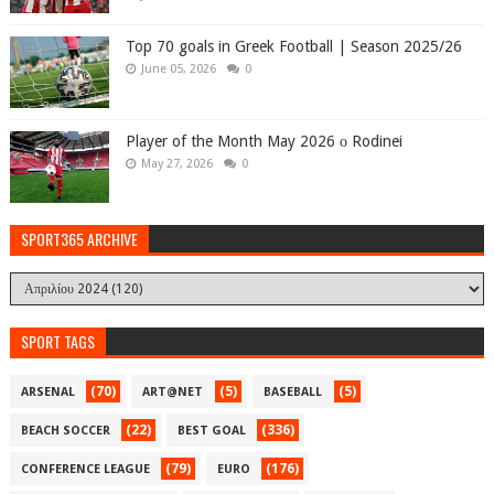
Top 70 goals in Greek Football | Season 2025/26
June 05, 2026
0
Player of the Month May 2026 ο Rodinei
May 27, 2026
0
SPORT365 ARCHIVE
SPORT TAGS
(70)
(5)
(5)
ARSENAL
ART@NET
BASEBALL
(22)
(336)
BEACH SOCCER
BEST GOAL
(79)
(176)
CONFERENCE LEAGUE
EURO