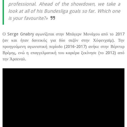
professional. Ahead of the showdown, we take a
look at all of his Bundesliga goals so far. Which one
is your favourite?»
Ο Serge Gnabry αγωνίζεται στην Μπάγερν Μονάχου από το 2017
(αν και ήταν δανεικός για δύο σεζόν στην Χόφενχαϊμ). Την
προηγούμενη αγωνιστική περίοδο (2016-2017) ανήκε στην Βέρντερ
Βρέμης, ενώ η επαγγελματική του καριέρα ξεκίνησε (το 2012) από
την Άρσεναλ.