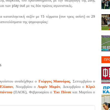
κής διάρκειας του πρωταθλήματος με την διεξαγωγή της 26ης
και των play out με τις δύο πρώτες αγωνιστικές.
 καταπληκτική σεζόν με 15 τέρματα (συν τρεις ασίστ) σε 29
α αποτελέσματα της ψηφοφορίας:
ΠΡ
%
υγούστου αναδείχθηκε ο
Γιώργος Μασούρας
, Σεπτεμβρίου ο
 Ελίασον
, Νοεμβρίου ο
Λορέν Μορόν
, Δεκεμβρίου ο
Κίριλ
σπόντοφ
(ΠΑΟΚ), Φεβρουαρίου ο
Έκι Πόνσε
και Μαρτίου ο