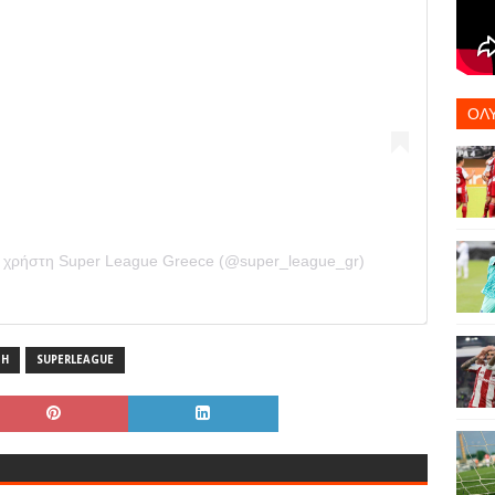
ΟΛ
ο χρήστη Super League Greece (@super_league_gr)
TH
SUPERLEAGUE