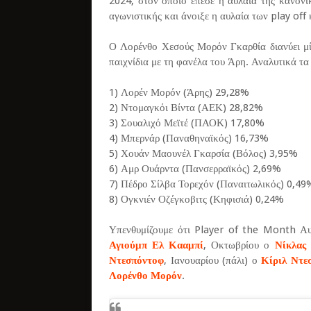
2024, στον οποίο έπεσε η αυλαία της κανονι
αγωνιστικής και άνοιξε η αυλαία των play off 
Ο Λορένθο Χεσούς Μορόν Γκαρθία διανύει μία
παιχνίδια με τη φανέλα του Άρη. Αναλυτικά τ
1) Λορέν Μορόν (Άρης) 29,28%
2) Ντομαγκόι Βίντα (ΑΕΚ) 28,82%
3) Σουαλιχό Μεϊτέ (ΠΑΟΚ) 17,80%
4) Μπερνάρ (Παναθηναϊκός) 16,73%
5) Χουάν Μαουνέλ Γκαρσία (Βόλος) 3,95%
6) Αμρ Ουάρντα (Πανσερραϊκός) 2,69%
7) Πέδρο Σίλβα Τορεχόν (Παναιτωλικός) 0,49
8) Ογκνιέν Οζέγκοβιτς (Κηφισιά) 0,24%
Υπενθυμίζουμε ότι Player of the Month Α
Αγιούμπ Ελ Κααμπί
, Οκτωβρίου ο
Νίκλας
Ντεσπόντοφ
, Ιανουαρίου (πάλι) ο
Κίριλ Ντε
Λορένθο Μορόν
.