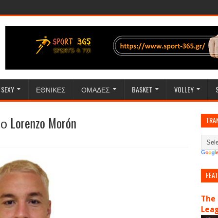
SEXY
ΕΘΝΙΚΕΣ
ΟΜΑΔΕΣ
BASKET
VOLLEY
 ο Lorenzo Morón
TRA
FEA
The 
Lea