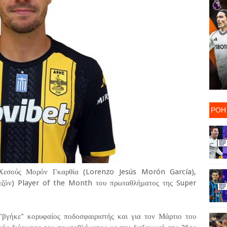
ΡΟΗ
 Χεσούς Μορόν Γκαρθία (Lorenzo Jesús Morón García),
σεζόν) Player of the Month του πρωταθλήματος της Super
"βγήκε" κορυφαίος ποδοσφαιριστής και για τον Μάρτιο του