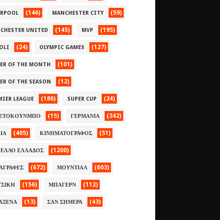
(146)
(59)
ERPOOL
MANCHESTER CITY
(145)
(195)
CHESTER UNITED
MVP
(24)
(127)
OLI
OLYMPIC GAMES
(101)
YER OF THE MONTH
(12)
YER OF THE SEASON
(186)
(24)
MIER LEAGUE
SUPER CUP
(15)
(342)
ΕΤΟΚΟΥΝΜΠΟ
ΓΕΡΜΑΝΙΑ
(405)
(51)
ΛΙΑ
ΚΙΝΗΜΑΤΟΓΡΑΦΟΣ
(1200)
ΕΛΛΟ ΕΛΛΑΔΟΣ
(672)
(603)
ΑΓΡΑΦΕΣ
ΜΟΥΝΤΙΑΛ
(156)
(112)
ΣΙΚΗ
ΜΠΑΓΕΡΝ
(13)
(43)
ΑΞΕΝΑ
ΣΑΝ ΣΗΜΕΡΑ