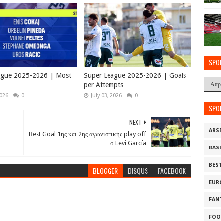
SPO
ague 2025-2026 | Most
Super League 2025-2026 | Goals
per Attempts
2026
0
July 03, 2026
0
SPO
NEXT
ARS
Best Goal 1ης και 2ης αγωνιστικής play off
ο Levi García
BAS
BES
BLOGGER
DISQUS
FACEBOOK
EUR
FAN
FOO