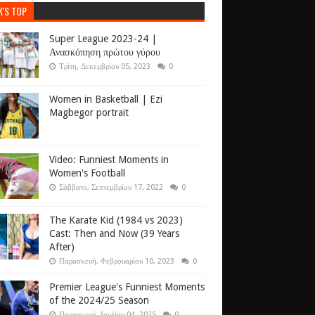
K'S TOP
Super League 2023-24 |
Ανασκόπηση πρώτου γύρου
Τρίτη, Δεκεμβρίου 05, 2023
0
Women in Basketball | Ezi
Magbegor portrait
Video: Funniest Moments in
Women's Football
Σάββατο, Σεπτεμβρίου 17, 2022
0
The Karate Kid (1984 vs 2023)
Cast: Then and Now (39 Years
After)
Παρασκευή, Φεβρουαρίου 10, 2023
0
Premier League's Funniest Moments
of the 2024/25 Season
Παρασκευή, Ιουλίου 04, 2025
0