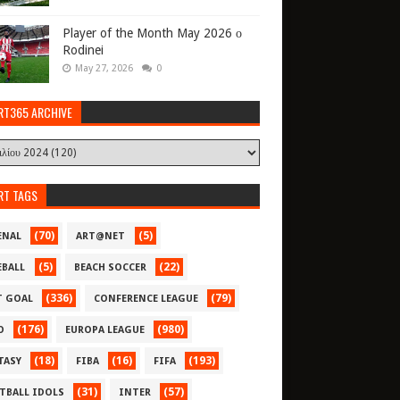
Player of the Month May 2026 ο
Rodinei
May 27, 2026
0
RT365 ARCHIVE
RT TAGS
(70)
(5)
ENAL
ART@NET
(5)
(22)
EBALL
BEACH SOCCER
(336)
(79)
T GOAL
CONFERENCE LEAGUE
(176)
(980)
O
EUROPA LEAGUE
(18)
(16)
(193)
TASY
FIBA
FIFA
(31)
(57)
TBALL IDOLS
INTER