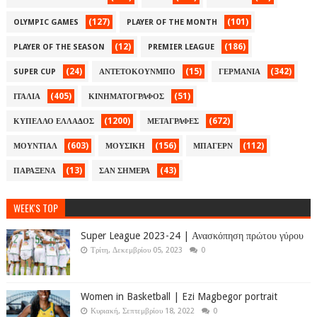
(127)
(101)
OLYMPIC GAMES
PLAYER OF THE MONTH
(12)
(186)
PLAYER OF THE SEASON
PREMIER LEAGUE
(24)
(15)
(342)
SUPER CUP
ΑΝΤΕΤΟΚΟΥΝΜΠΟ
ΓΕΡΜΑΝΙΑ
(405)
(51)
ΙΤΑΛΙΑ
ΚΙΝΗΜΑΤΟΓΡΑΦΟΣ
(1200)
(672)
ΚΥΠΕΛΛΟ ΕΛΛΑΔΟΣ
ΜΕΤΑΓΡΑΦΕΣ
(603)
(156)
(112)
ΜΟΥΝΤΙΑΛ
ΜΟΥΣΙΚΗ
ΜΠΑΓΕΡΝ
(13)
(43)
ΠΑΡΑΞΕΝΑ
ΣΑΝ ΣΗΜΕΡΑ
WEEK'S TOP
Super League 2023-24 | Ανασκόπηση πρώτου γύρου
Τρίτη, Δεκεμβρίου 05, 2023
0
Women in Basketball | Ezi Magbegor portrait
Κυριακή, Σεπτεμβρίου 18, 2022
0