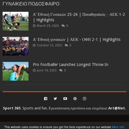
ΓΥΝΑΙΚΕΙΟ ΠΟΔΟΣΦΑΙΡΟ
Α' Εθνική Γυναικών 25-26 | Παναθηναϊκός - ΑΕΚ 1-2
| Highlights
March 29, 2026
0
Α' Εθνική γυναικών | ΑΕΚ - ΟΦΗ 2-1 | Highlights
October 12, 2025
0
Pro Footballer Launches Longest Throw In
June 19, 2025
0
Sport 365.
Sports and fun. Εγκατάσταση προτύπου και επιμέλεια:
Art@Net
.
Copyright © 2010-2026. All rights reserved...
This website uses cookies to ensure you get the best experience on our website
More info
Created By
SoraTemplates
| Distributed By
Gooyaabi Templates