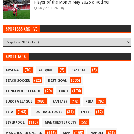
Player of the Month May 2026 ο Rodinei
May 27, 2026
0
SPORT365 ARCHIVE
SPORT TAGS
(70)
(5)
(5)
ARSENAL
ART@NET
BASEBALL
(22)
(336)
BEACH SOCCER
BEST GOAL
(79)
(176)
CONFERENCE LEAGUE
EURO
(980)
(18)
(16)
EUROPA LEAGUE
FANTASY
FIBA
(193)
(31)
(57)
FIFA
FOOTBALL IDOLS
INTER
(146)
(59)
LIVERPOOL
MANCHESTER CITY
(145)
(195)
(24)
MANCHESTER UNITED
MVP
NAPOLI