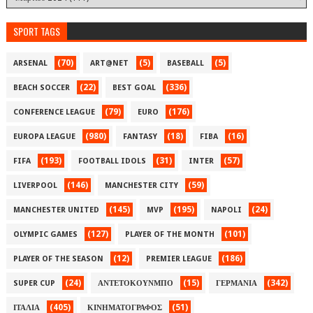
SPORT TAGS
(70)
(5)
(5)
ARSENAL
ART@NET
BASEBALL
(22)
(336)
BEACH SOCCER
BEST GOAL
(79)
(176)
CONFERENCE LEAGUE
EURO
(980)
(18)
(16)
EUROPA LEAGUE
FANTASY
FIBA
(193)
(31)
(57)
FIFA
FOOTBALL IDOLS
INTER
(146)
(59)
LIVERPOOL
MANCHESTER CITY
(145)
(195)
(24)
MANCHESTER UNITED
MVP
NAPOLI
(127)
(101)
OLYMPIC GAMES
PLAYER OF THE MONTH
(12)
(186)
PLAYER OF THE SEASON
PREMIER LEAGUE
(24)
(15)
(342)
SUPER CUP
ΑΝΤΕΤΟΚΟΥΝΜΠΟ
ΓΕΡΜΑΝΙΑ
(405)
(51)
ΙΤΑΛΙΑ
ΚΙΝΗΜΑΤΟΓΡΑΦΟΣ