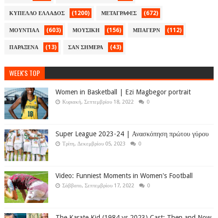
(1200)
(672)
ΚΥΠΕΛΛΟ ΕΛΛΑΔΟΣ
ΜΕΤΑΓΡΑΦΕΣ
(603)
(156)
(112)
ΜΟΥΝΤΙΑΛ
ΜΟΥΣΙΚΗ
ΜΠΑΓΕΡΝ
(13)
(43)
ΠΑΡΑΞΕΝΑ
ΣΑΝ ΣΗΜΕΡΑ
WEEK'S TOP
Women in Basketball | Ezi Magbegor portrait
Κυριακή, Σεπτεμβρίου 18, 2022
0
Super League 2023-24 | Ανασκόπηση πρώτου γύρου
Τρίτη, Δεκεμβρίου 05, 2023
0
Video: Funniest Moments in Women's Football
Σάββατο, Σεπτεμβρίου 17, 2022
0
The Karate Kid (1984 vs 2023) Cast: Then and Now