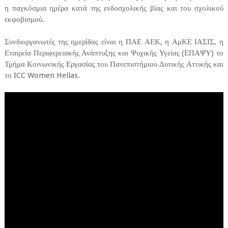
η παγκόσμια ημέρα κατά της ενδοσχολικής βίας και του σχολικού
εκφοβισμού.
Συνδιοργανωτές της ημερίδας είναι η ΠΑΕ ΑΕΚ, η ΑμΚΕ ΙΑΣΙΣ, η
Εταιρεία Περιφερειακής Ανάπτυξης και Ψυχικής Υγείας (ΕΠΑΨΥ) το
Τμήμα Κοινωνικής Εργασίας του Πανεπιστήμιου Δυτικής Αττικής και
το ICC Women Hellas.