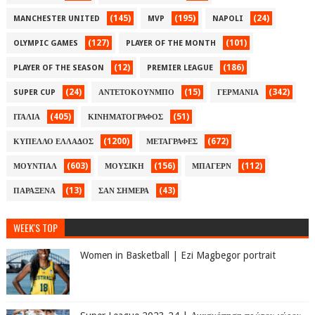
(145)
(195)
(24)
MANCHESTER UNITED
MVP
NAPOLI
(127)
(101)
OLYMPIC GAMES
PLAYER OF THE MONTH
(12)
(186)
PLAYER OF THE SEASON
PREMIER LEAGUE
(24)
(15)
(342)
SUPER CUP
ΑΝΤΕΤΟΚΟΥΝΜΠΟ
ΓΕΡΜΑΝΙΑ
(405)
(51)
ΙΤΑΛΙΑ
ΚΙΝΗΜΑΤΟΓΡΑΦΟΣ
(1200)
(672)
ΚΥΠΕΛΛΟ ΕΛΛΑΔΟΣ
ΜΕΤΑΓΡΑΦΕΣ
(603)
(156)
(112)
ΜΟΥΝΤΙΑΛ
ΜΟΥΣΙΚΗ
ΜΠΑΓΕΡΝ
(13)
(43)
ΠΑΡΑΞΕΝΑ
ΣΑΝ ΣΗΜΕΡΑ
WEEK'S TOP
Women in Basketball | Ezi Magbegor portrait