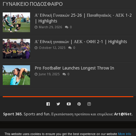
ΓΥΝΑΙΚΕΙΟ ΠΟΔΟΣΦΑΙΡΟ
Α' Εθνική Γυναικών 25-26 | Παναθηναϊκός - ΑΕΚ 1-2
| Highlights
March 29, 2026
0
Α' Εθνική γυναικών | ΑΕΚ - ΟΦΗ 2-1 | Highlights
October 12, 2025
0
Pro Footballer Launches Longest Throw In
June 19, 2025
0
Sport 365.
Sports and fun. Εγκατάσταση προτύπου και επιμέλεια:
Art@Net
.
Copyright © 2010-2026. All rights reserved...
This website uses cookies to ensure you get the best experience on our website
More info
Created By
SoraTemplates
| Distributed By
Gooyaabi Templates