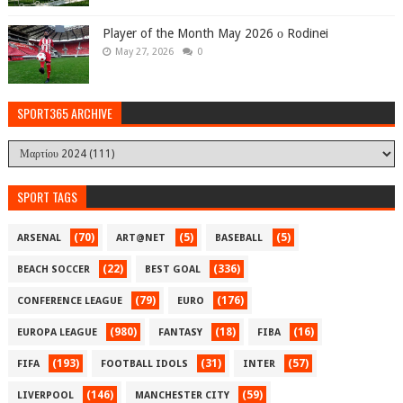
Player of the Month May 2026 ο Rodinei
May 27, 2026
0
SPORT365 ARCHIVE
SPORT TAGS
(70)
(5)
(5)
ARSENAL
ART@NET
BASEBALL
(22)
(336)
BEACH SOCCER
BEST GOAL
(79)
(176)
CONFERENCE LEAGUE
EURO
(980)
(18)
(16)
EUROPA LEAGUE
FANTASY
FIBA
(193)
(31)
(57)
FIFA
FOOTBALL IDOLS
INTER
(146)
(59)
LIVERPOOL
MANCHESTER CITY