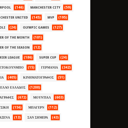
(146)
(59)
ERPOOL
MANCHESTER CITY
(145)
(195)
CHESTER UNITED
MVP
(24)
(127)
OLI
OLYMPIC GAMES
(101)
YER OF THE MONTH
(12)
YER OF THE SEASON
(186)
(24)
MIER LEAGUE
SUPER CUP
(15)
(342)
ΕΤΟΚΟΥΝΜΠΟ
ΓΕΡΜΑΝΙΑ
(405)
(51)
ΛΙΑ
ΚΙΝΗΜΑΤΟΓΡΑΦΟΣ
(1200)
ΕΛΛΟ ΕΛΛΑΔΟΣ
(672)
(603)
ΑΓΡΑΦΕΣ
ΜΟΥΝΤΙΑΛ
(156)
(112)
ΣΙΚΗ
ΜΠΑΓΕΡΝ
(13)
(43)
ΑΞΕΝΑ
ΣΑΝ ΣΗΜΕΡΑ