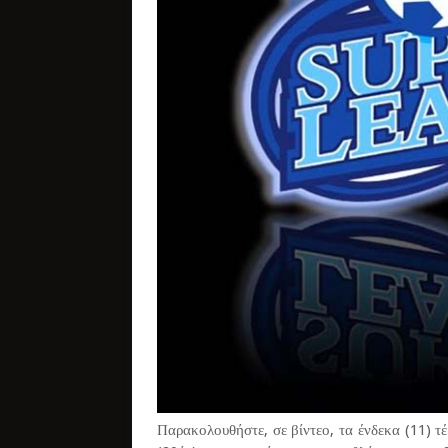
Παρακολουθήστε, σε βίντεο, τα ένδεκα (11) τ