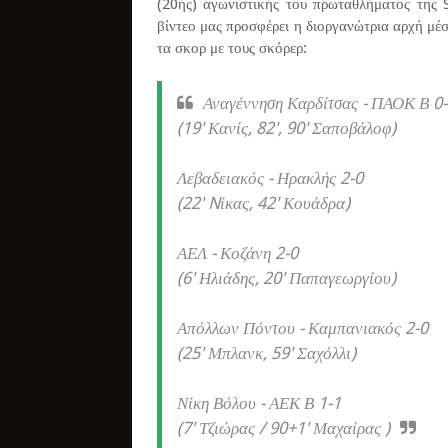
(20ής) αγωνιστικής του πρωταθλήματος της
βίντεο μας προσφέρει η διοργανώτρια αρχή μέ
τα σκορ με τους σκόρερ:
Αναγέννηση Καρδίτσας - ΠΑΟΚ Β 0
(19' Κανίς, 82', 90' Σαποβάλοφ)
Λεβαδειακός - Ηρακλής 2-0
(22' Nίκας, 42' Κουάδρα)
ΑΕΛ - Κοζάνη 2-0
(6' Ηλιάδης, 20' Παπαγεωργίου)
Απόλλων Πόντου - Καμπανιακός 2-0
(25' Μπλανκ, 59' Σαχόλλι)
Νίκη Βόλου - ΑΕΚ Β 1-1
(7' Τζιώρας / 90+1' Μαχαίρας )