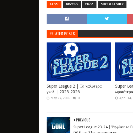
TAGS:
ΒΙΝΤΕΟ
ΓΚΟΛ
SUPERLEAGUE2
RELATED POSTS
Super League 2 | Τα καλύτερα
Super Lea
γκολ | 2025-2026
ωραιότερ
May 27, 2026
0
April 14,
PREVIOUS
Super League 23-24 | Ψηφίστε το B
Goal της 21ης αγωνιστικής