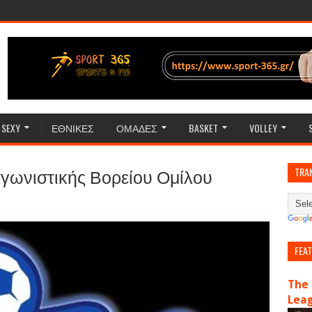
SEXY
ΕΘΝΙΚΕΣ
ΟΜΑΔΕΣ
BASKET
VOLLEY
ς αγωνιστικής Βορείου Ομίλου
TRA
FEA
The 
Lea