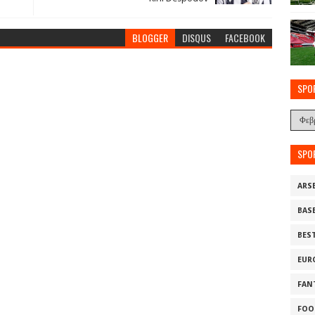
BLOGGER
DISQUS
FACEBOOK
SPO
SPO
ARS
BAS
BES
EUR
FAN
FOO