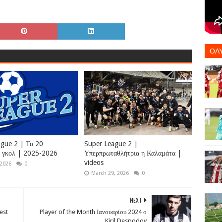
ΟΛ
gue 2 | Τα 20
Super League 2 |
α γκολ | 2025-2026
Υπερπρωταθλήτρια η Καλαμάτα |
videos
 2026
0
March 29, 2026
0
NEXT
est
Player of the Month Ιανουαρίου 2024 ο
Kiril Despodov