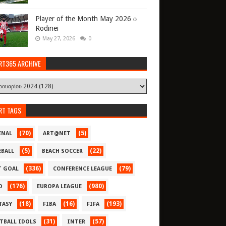
Player of the Month May 2026 ο
Rodinei
May 27, 2026
0
RT365 ARCHIVE
RT TAGS
(70)
(5)
ENAL
ART@NET
(5)
(22)
EBALL
BEACH SOCCER
(336)
(79)
T GOAL
CONFERENCE LEAGUE
(176)
(980)
O
EUROPA LEAGUE
(18)
(16)
(193)
TASY
FIBA
FIFA
(31)
(57)
TBALL IDOLS
INTER