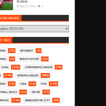
Rodinei
May 27, 2026
0
RT365 ARCHIVE
RT TAGS
(70)
(5)
ENAL
ART@NET
(5)
(22)
EBALL
BEACH SOCCER
(336)
(79)
T GOAL
CONFERENCE LEAGUE
(176)
(980)
O
EUROPA LEAGUE
(18)
(16)
(193)
TASY
FIBA
FIFA
(31)
(57)
TBALL IDOLS
INTER
(146)
(59)
ERPOOL
MANCHESTER CITY