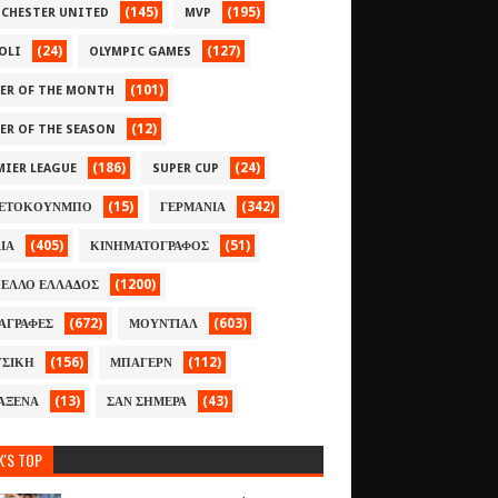
(145)
(195)
CHESTER UNITED
MVP
(24)
(127)
OLI
OLYMPIC GAMES
(101)
YER OF THE MONTH
(12)
YER OF THE SEASON
(186)
(24)
MIER LEAGUE
SUPER CUP
(15)
(342)
ΕΤΟΚΟΥΝΜΠΟ
ΓΕΡΜΑΝΙΑ
(405)
(51)
ΛΙΑ
ΚΙΝΗΜΑΤΟΓΡΑΦΟΣ
(1200)
ΕΛΛΟ ΕΛΛΑΔΟΣ
(672)
(603)
ΑΓΡΑΦΕΣ
ΜΟΥΝΤΙΑΛ
(156)
(112)
ΣΙΚΗ
ΜΠΑΓΕΡΝ
(13)
(43)
ΑΞΕΝΑ
ΣΑΝ ΣΗΜΕΡΑ
K'S TOP