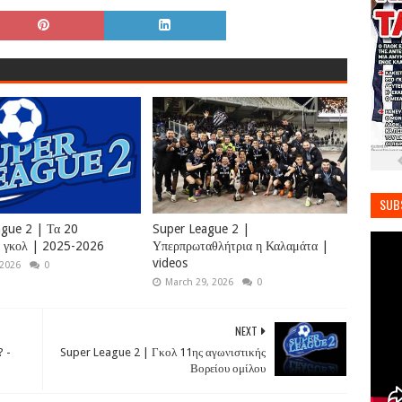
SUB
gue 2 | Τα 20
Super League 2 |
α γκολ | 2025-2026
Υπερπρωταθλήτρια η Καλαμάτα |
videos
 2026
0
March 29, 2026
0
NEXT
? -
Super League 2 | Γκολ 11ης αγωνιστικής
Βορείου ομίλου