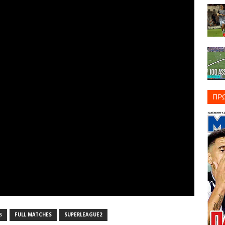
ΠΡ
Β
FULL MATCHES
SUPERLEAGUE2