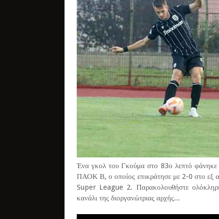
Ένα γκολ του Γκούμα στο 83ο λεπτό φάνηκε α
ΠΑΟΚ Β, ο οποίος επικράτησε με 2-0 στο εξ α
Super League 2. Παρακολουθήστε ολόκληρ
κανάλι της διοργανώτριας αρχής...