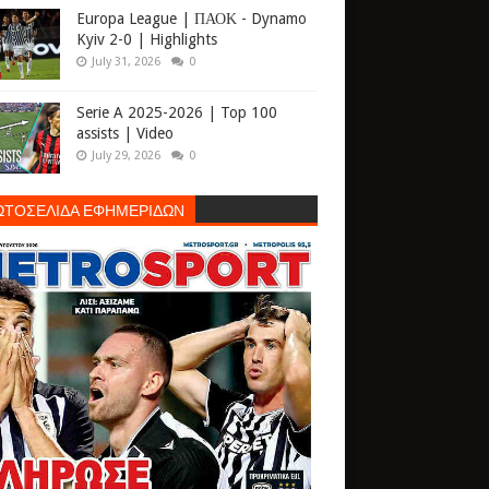
Europa League | ΠΑΟΚ - Dynamo
Kyiv 2-0 | Highlights
July 31, 2026
0
Serie A 2025-2026 | Top 100
assists | Video
July 29, 2026
0
ΩΤΟΣΕΛΙΔΑ ΕΦΗΜΕΡΙΔΩΝ