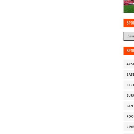
SPO
SPO
ARS
BAS
BES
EUR
FAN
FOO
LIV