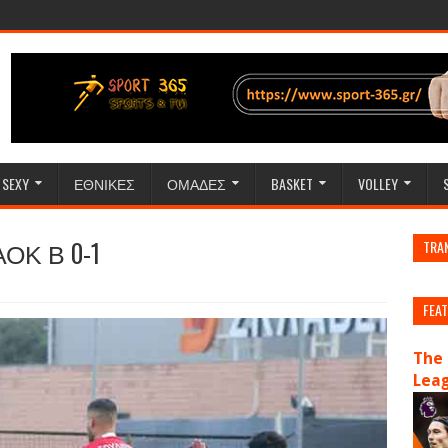
SEXY
ΕΘΝΙΚΕΣ
ΟΜΑΔΕΣ
BASKET
VOLLEY
ΠΑΟΚ Β 0-1
TRA
FEA
The 
Lea