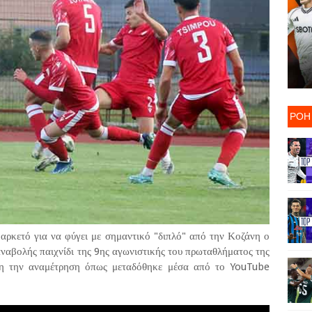
ΡΟΗ
ρκετό για να φύγει με σημαντικό "διπλό" από την Κοζάνη ο
ναβολής παιχνίδι της 9ης αγωνιστικής του πρωταθλήματος της
η την αναμέτρηση όπως μεταδόθηκε μέσα από το YouTube