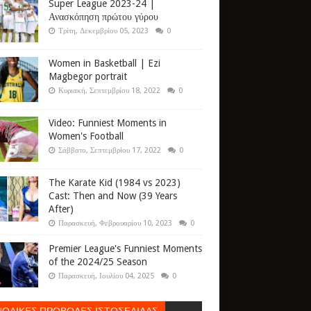
Super League 2023-24 |
Ανασκόπηση πρώτου γύρου
Τρίτη, Δεκεμβρίου 05, 2023
0
Women in Basketball | Ezi
Magbegor portrait
Κυριακή, Σεπτεμβρίου 18, 2022
0
Video: Funniest Moments in
Women's Football
Σάββατο, Σεπτεμβρίου 17, 2022
0
The Karate Kid (1984 vs 2023)
Cast: Then and Now (39 Years
After)
Παρασκευή, Φεβρουαρίου 10, 2023
0
Premier League's Funniest Moments
of the 2024/25 Season
Παρασκευή, Ιουλίου 04, 2025
0
ΝΟΛΙΚΕΣ ΠΡΟΒΟΛΕΣ ΙΣΤΟΣΕΛΙΔΑΣ