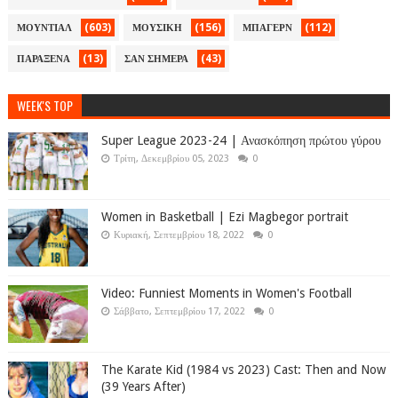
(603)
(156)
(112)
ΜΟΥΝΤΙΑΛ
ΜΟΥΣΙΚΗ
ΜΠΑΓΕΡΝ
(13)
(43)
ΠΑΡΑΞΕΝΑ
ΣΑΝ ΣΗΜΕΡΑ
WEEK'S TOP
Super League 2023-24 | Ανασκόπηση πρώτου γύρου
Τρίτη, Δεκεμβρίου 05, 2023
0
Women in Basketball | Ezi Magbegor portrait
Κυριακή, Σεπτεμβρίου 18, 2022
0
Video: Funniest Moments in Women's Football
Σάββατο, Σεπτεμβρίου 17, 2022
0
The Karate Kid (1984 vs 2023) Cast: Then and Now
(39 Years After)