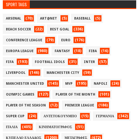
SPORT TAGS
(70)
(5)
(5)
ARSENAL
ART@NET
BASEBALL
(22)
(336)
BEACH SOCCER
BEST GOAL
(79)
(176)
CONFERENCE LEAGUE
EURO
(980)
(18)
(16)
EUROPA LEAGUE
FANTASY
FIBA
(193)
(31)
(57)
FIFA
FOOTBALL IDOLS
INTER
(146)
(59)
LIVERPOOL
MANCHESTER CITY
(145)
(195)
(24)
MANCHESTER UNITED
MVP
NAPOLI
(127)
(101)
OLYMPIC GAMES
PLAYER OF THE MONTH
(12)
(186)
PLAYER OF THE SEASON
PREMIER LEAGUE
(24)
(15)
(342)
SUPER CUP
ΑΝΤΕΤΟΚΟΥΝΜΠΟ
ΓΕΡΜΑΝΙΑ
(405)
(51)
ΙΤΑΛΙΑ
ΚΙΝΗΜΑΤΟΓΡΑΦΟΣ
(1200)
(672)
ΚΥΠΕΛΛΟ ΕΛΛΑΔΟΣ
ΜΕΤΑΓΡΑΦΕΣ