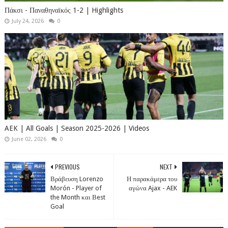
Πάκσι - Παναθηναϊκός 1-2 | Highlights
July 24, 2026
0
AEK | All Goals | Season 2025-2026 | Videos
June 02, 2026
0
PREVIOUS
NEXT
Βράβευση Lorenzo
Η παρακάμερα του
Morón - Player of
αγώνα Ajax - AEK
the Month και Βest
Goal