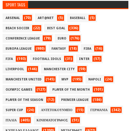
SPORT TAGS
(70)
(5)
(5)
ARSENAL
ART@NET
BASEBALL
(22)
(336)
BEACH SOCCER
BEST GOAL
(79)
(176)
CONFERENCE LEAGUE
EURO
(980)
(18)
(16)
EUROPA LEAGUE
FANTASY
FIBA
(193)
(31)
(57)
FIFA
FOOTBALL IDOLS
INTER
(146)
(59)
LIVERPOOL
MANCHESTER CITY
(145)
(195)
(24)
MANCHESTER UNITED
MVP
NAPOLI
(127)
(101)
OLYMPIC GAMES
PLAYER OF THE MONTH
(12)
(186)
PLAYER OF THE SEASON
PREMIER LEAGUE
(24)
(15)
(342)
SUPER CUP
ΑΝΤΕΤΟΚΟΥΝΜΠΟ
ΓΕΡΜΑΝΙΑ
(405)
(51)
ΙΤΑΛΙΑ
ΚΙΝΗΜΑΤΟΓΡΑΦΟΣ
(1200)
(672)
ΚΥΠΕΛΛΟ ΕΛΛΑΔΟΣ
ΜΕΤΑΓΡΑΦΕΣ