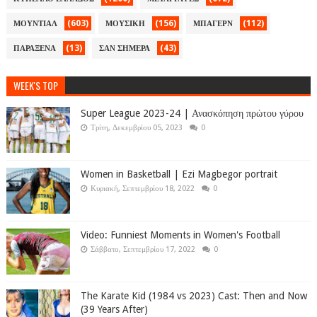
(603)
(156)
(112)
ΜΟΥΝΤΙΑΛ
ΜΟΥΣΙΚΗ
ΜΠΑΓΕΡΝ
(13)
(43)
ΠΑΡΑΞΕΝΑ
ΣΑΝ ΣΗΜΕΡΑ
WEEK'S TOP
Super League 2023-24 | Ανασκόπηση πρώτου γύρου
Τρίτη, Δεκεμβρίου 05, 2023
0
Women in Basketball | Ezi Magbegor portrait
Κυριακή, Σεπτεμβρίου 18, 2022
0
Video: Funniest Moments in Women's Football
Σάββατο, Σεπτεμβρίου 17, 2022
0
The Karate Kid (1984 vs 2023) Cast: Then and Now
(39 Years After)