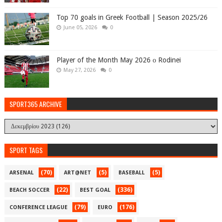
Top 70 goals in Greek Football | Season 2025/26
June 05, 2026
0
Player of the Month May 2026 ο Rodinei
May 27, 2026
0
SPORT365 ARCHIVE
SPORT TAGS
(70)
(5)
(5)
ARSENAL
ART@NET
BASEBALL
(22)
(336)
BEACH SOCCER
BEST GOAL
(79)
(176)
CONFERENCE LEAGUE
EURO