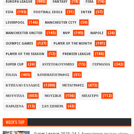
(980)
(18)
(16)
EUROPA LEAGUE
FANTASY
FIBA
(193)
(31)
(57)
FIFA
FOOTBALL IDOLS
INTER
(146)
(59)
LIVERPOOL
MANCHESTER CITY
(145)
(195)
(24)
MANCHESTER UNITED
MVP
NAPOLI
(127)
(101)
OLYMPIC GAMES
PLAYER OF THE MONTH
(12)
(186)
PLAYER OF THE SEASON
PREMIER LEAGUE
(24)
(15)
(342)
SUPER CUP
ΑΝΤΕΤΟΚΟΥΝΜΠΟ
ΓΕΡΜΑΝΙΑ
(405)
(51)
ΙΤΑΛΙΑ
ΚΙΝΗΜΑΤΟΓΡΑΦΟΣ
(1200)
(672)
ΚΥΠΕΛΛΟ ΕΛΛΑΔΟΣ
ΜΕΤΑΓΡΑΦΕΣ
(603)
(156)
(112)
ΜΟΥΝΤΙΑΛ
ΜΟΥΣΙΚΗ
ΜΠΑΓΕΡΝ
(13)
(43)
ΠΑΡΑΞΕΝΑ
ΣΑΝ ΣΗΜΕΡΑ
WEEK'S TOP
Super League 2023-24 | Ανασκόπηση πρώτου γύρου