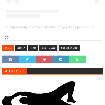
Η δημοσίευση κοινοποιήθηκε από το χρήστη Super League Greece (@super_league_gr)
TAGS:
ΑΪΤΟΡ
ΠΑΟ
BEST GOAL
SUPERLEAGUE
RELATED POSTS