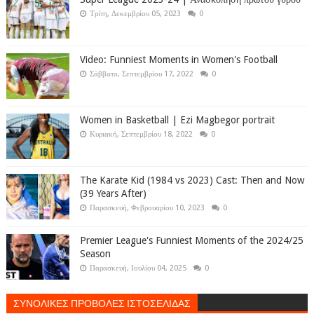
Τρίτη, Δεκεμβρίου 05, 2023
0
Video: Funniest Moments in Women's Football
Σάββατο, Σεπτεμβρίου 17, 2022
0
Women in Basketball | Ezi Magbegor portrait
Κυριακή, Σεπτεμβρίου 18, 2022
0
The Karate Kid (1984 vs 2023) Cast: Then and Now
(39 Years After)
Παρασκευή, Φεβρουαρίου 10, 2023
0
Premier League's Funniest Moments of the 2024/25
Season
Παρασκευή, Ιουλίου 04, 2025
0
ΣΥΝΟΛΙΚΕΣ ΠΡΟΒΟΛΕΣ ΙΣΤΟΣΕΛΙΔΑΣ