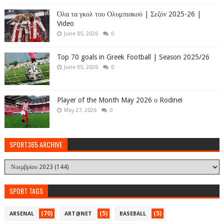
Όλα τα γκολ του Ολυμπιακού | Σεζόν 2025-26 |
Video
June 05, 2026
0
Top 70 goals in Greek Football | Season 2025/26
June 05, 2026
0
Player of the Month May 2026 ο Rodinei
May 27, 2026
0
SPORT365 ARCHIVE
SPORT TAGS
(70)
(5)
(5)
ARSENAL
ART@NET
BASEBALL