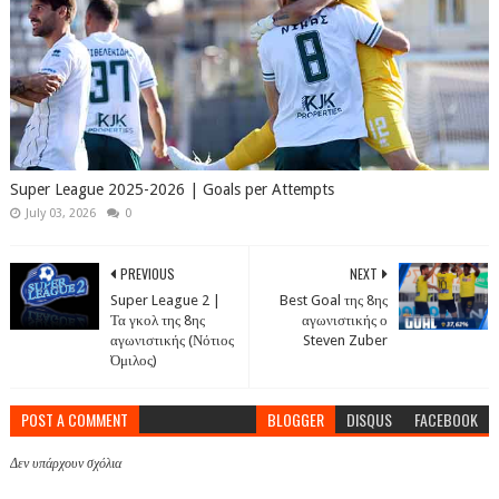
Super League 2025-2026 | Goals per Attempts
July 03, 2026
0
PREVIOUS
NEXT
Super League 2 |
Best Goal της 8ης
Τα γκολ της 8ης
αγωνιστικής ο
αγωνιστικής (Νότιος
Steven Zuber
Όμιλος)
POST A COMMENT
BLOGGER
DISQUS
FACEBOOK
Δεν υπάρχουν σχόλια