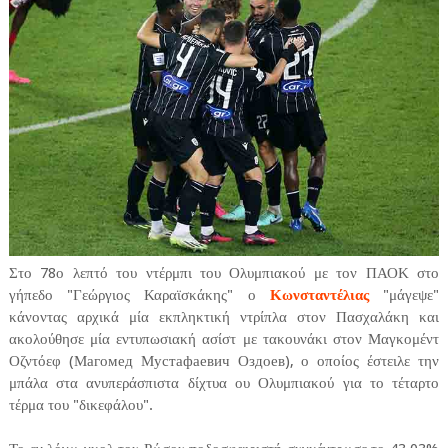
Στο 78ο λεπτό του ντέρμπι του Ολυμπιακού με τον ΠΑΟΚ στο
γήπεδο "Γεώργιος Καραϊσκάκης" ο
Κωνσταντέλιας
"μάγεψε"
κάνοντας αρχικά μία εκπληκτική ντρίπλα στον Πασχαλάκη και
ακολούθησε μία εντυπωσιακή ασίστ με τακουνάκι στον Μαγκομέντ
Οζντόεφ (Магомед Мустафаевич Оздоев), ο οποίος έστειλε την
μπάλα στα ανυπεράσπιστα δίχτυα ου Ολυμπιακού για το τέταρτο
τέρμα του "δικεφάλου".