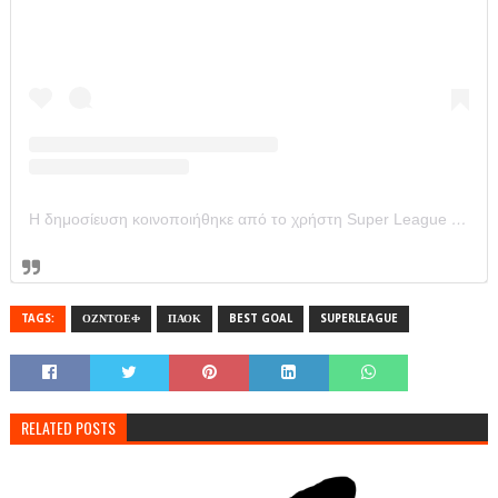
Η δημοσίευση κοινοποιήθηκε από το χρήστη Super League Greece (@super_league_gr)
TAGS:
ΟΖΝΤΟΕΦ
ΠΑΟΚ
BEST GOAL
SUPERLEAGUE
RELATED POSTS