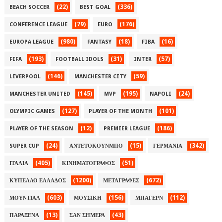
(22)
(336)
BEACH SOCCER
BEST GOAL
(79)
(176)
CONFERENCE LEAGUE
EURO
(980)
(18)
(16)
EUROPA LEAGUE
FANTASY
FIBA
(193)
(31)
(57)
FIFA
FOOTBALL IDOLS
INTER
(146)
(59)
LIVERPOOL
MANCHESTER CITY
(145)
(195)
(24)
MANCHESTER UNITED
MVP
NAPOLI
(127)
(101)
OLYMPIC GAMES
PLAYER OF THE MONTH
(12)
(186)
PLAYER OF THE SEASON
PREMIER LEAGUE
(24)
(15)
(342)
SUPER CUP
ΑΝΤΕΤΟΚΟΥΝΜΠΟ
ΓΕΡΜΑΝΙΑ
(405)
(51)
ΙΤΑΛΙΑ
ΚΙΝΗΜΑΤΟΓΡΑΦΟΣ
(1200)
(672)
ΚΥΠΕΛΛΟ ΕΛΛΑΔΟΣ
ΜΕΤΑΓΡΑΦΕΣ
(603)
(156)
(112)
ΜΟΥΝΤΙΑΛ
ΜΟΥΣΙΚΗ
ΜΠΑΓΕΡΝ
(13)
(43)
ΠΑΡΑΞΕΝΑ
ΣΑΝ ΣΗΜΕΡΑ