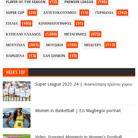
(12)
(186)
PLAYER OF THE SEASON
PREMIER LEAGUE
(24)
(15)
(342)
SUPER CUP
ΑΝΤΕΤΟΚΟΥΝΜΠΟ
ΓΕΡΜΑΝΙΑ
(405)
(51)
ΙΤΑΛΙΑ
ΚΙΝΗΜΑΤΟΓΡΑΦΟΣ
(1200)
(672)
ΚΥΠΕΛΛΟ ΕΛΛΑΔΟΣ
ΜΕΤΑΓΡΑΦΕΣ
(603)
(156)
(112)
ΜΟΥΝΤΙΑΛ
ΜΟΥΣΙΚΗ
ΜΠΑΓΕΡΝ
(13)
(43)
ΠΑΡΑΞΕΝΑ
ΣΑΝ ΣΗΜΕΡΑ
WEEK'S TOP
Super League 2023-24 | Ανασκόπηση πρώτου γύρου
Women in Basketball | Ezi Magbegor portrait
Video: Funniest Moments in Women's Football