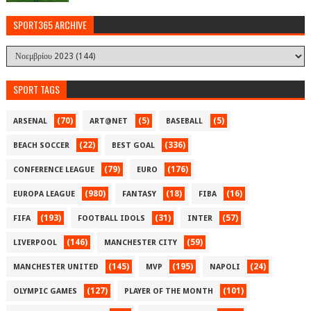
SPORT365 ARCHIVE
SPORT TAGS
(70)
(5)
(5)
ARSENAL
ART@NET
BASEBALL
(22)
(336)
BEACH SOCCER
BEST GOAL
(79)
(176)
CONFERENCE LEAGUE
EURO
(980)
(18)
(16)
EUROPA LEAGUE
FANTASY
FIBA
(193)
(31)
(57)
FIFA
FOOTBALL IDOLS
INTER
(146)
(59)
LIVERPOOL
MANCHESTER CITY
(145)
(195)
(24)
MANCHESTER UNITED
MVP
NAPOLI
(127)
(101)
OLYMPIC GAMES
PLAYER OF THE MONTH