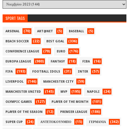
SPORT TAGS
(70)
(5)
(5)
ARSENAL
ART@NET
BASEBALL
(22)
(336)
BEACH SOCCER
BEST GOAL
(79)
(176)
CONFERENCE LEAGUE
EURO
(980)
(18)
(16)
EUROPA LEAGUE
FANTASY
FIBA
(193)
(31)
(57)
FIFA
FOOTBALL IDOLS
INTER
(146)
(59)
LIVERPOOL
MANCHESTER CITY
(145)
(195)
(24)
MANCHESTER UNITED
MVP
NAPOLI
(127)
(101)
OLYMPIC GAMES
PLAYER OF THE MONTH
(12)
(186)
PLAYER OF THE SEASON
PREMIER LEAGUE
(24)
(15)
(342)
SUPER CUP
ΑΝΤΕΤΟΚΟΥΝΜΠΟ
ΓΕΡΜΑΝΙΑ