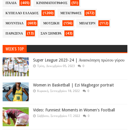
(405)
(51)
ΙΤΑΛΙΑ
ΚΙΝΗΜΑΤΟΓΡΑΦΟΣ
(1200)
(672)
ΚΥΠΕΛΛΟ ΕΛΛΑΔΟΣ
ΜΕΤΑΓΡΑΦΕΣ
(603)
(156)
(112)
ΜΟΥΝΤΙΑΛ
ΜΟΥΣΙΚΗ
ΜΠΑΓΕΡΝ
(13)
(43)
ΠΑΡΑΞΕΝΑ
ΣΑΝ ΣΗΜΕΡΑ
WEEK'S TOP
Super League 2023-24 | Ανασκόπηση πρώτου γύρου
Τρίτη, Δεκεμβρίου 05, 2023
0
Women in Basketball | Ezi Magbegor portrait
Κυριακή, Σεπτεμβρίου 18, 2022
0
Video: Funniest Moments in Women's Football
Σάββατο, Σεπτεμβρίου 17, 2022
0