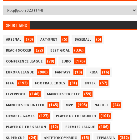
SPORT TAGS
(70)
(5)
(5)
ARSENAL
ART@NET
BASEBALL
(22)
(336)
BEACH SOCCER
BEST GOAL
(79)
(176)
CONFERENCE LEAGUE
EURO
(980)
(18)
(16)
EUROPA LEAGUE
FANTASY
FIBA
(193)
(31)
(57)
FIFA
FOOTBALL IDOLS
INTER
(146)
(59)
LIVERPOOL
MANCHESTER CITY
(145)
(195)
(24)
MANCHESTER UNITED
MVP
NAPOLI
(127)
(101)
OLYMPIC GAMES
PLAYER OF THE MONTH
(12)
(186)
PLAYER OF THE SEASON
PREMIER LEAGUE
(24)
(15)
(342)
SUPER CUP
ΑΝΤΕΤΟΚΟΥΝΜΠΟ
ΓΕΡΜΑΝΙΑ