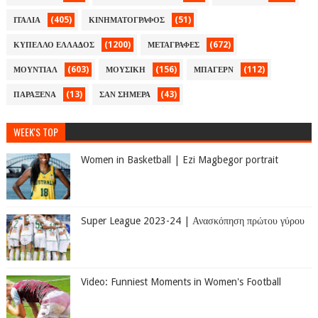
(405)
(51)
ΙΤΑΛΙΑ
ΚΙΝΗΜΑΤΟΓΡΑΦΟΣ
(1200)
(672)
ΚΥΠΕΛΛΟ ΕΛΛΑΔΟΣ
ΜΕΤΑΓΡΑΦΕΣ
(603)
(156)
(112)
ΜΟΥΝΤΙΑΛ
ΜΟΥΣΙΚΗ
ΜΠΑΓΕΡΝ
(13)
(43)
ΠΑΡΑΞΕΝΑ
ΣΑΝ ΣΗΜΕΡΑ
WEEK'S TOP
Women in Basketball | Ezi Magbegor portrait
Super League 2023-24 | Ανασκόπηση πρώτου γύρου
Video: Funniest Moments in Women's Football