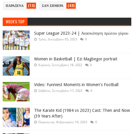
(13)
(43)
ΠΑΡΑΞΕΝΑ
ΣΑΝ ΣΗΜΕΡΑ
WEEK'S TOP
Super League 2023-24 | Ανασκόπηση πρώτου γύρου
Τρίτη, Δεκεμβρίου 05, 2023
0
Women in Basketball | Ezi Magbegor portrait
Κυριακή, Σεπτεμβρίου 18, 2022
0
Video: Funniest Moments in Women's Football
Σάββατο, Σεπτεμβρίου 17, 2022
0
The Karate Kid (1984 vs 2023) Cast: Then and Now
(39 Years After)
Παρασκευή, Φεβρουαρίου 10, 2023
0