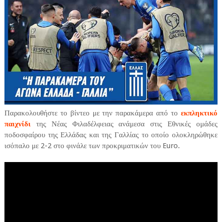
Παρακολουθήστε το βίντεο με την παρακάμερα από το
εκπληκτικό
παιχνίδι
της Νέας Φιλαδέλφειας ανάμεσα στις Εθνικές ομάδες
ποδοσφαίρου της Ελλάδας και της Γαλλίας το οποίο ολοκληρώθηκε
ισόπαλο με 2-2 στο φινάλε των προκριματικών του Euro.