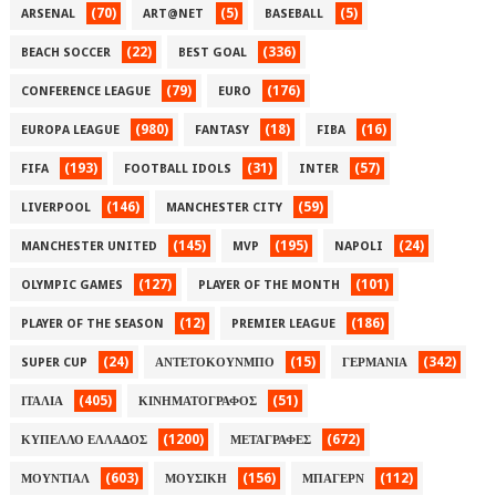
(70)
(5)
(5)
ARSENAL
ART@NET
BASEBALL
(22)
(336)
BEACH SOCCER
BEST GOAL
(79)
(176)
CONFERENCE LEAGUE
EURO
(980)
(18)
(16)
EUROPA LEAGUE
FANTASY
FIBA
(193)
(31)
(57)
FIFA
FOOTBALL IDOLS
INTER
(146)
(59)
LIVERPOOL
MANCHESTER CITY
(145)
(195)
(24)
MANCHESTER UNITED
MVP
NAPOLI
(127)
(101)
OLYMPIC GAMES
PLAYER OF THE MONTH
(12)
(186)
PLAYER OF THE SEASON
PREMIER LEAGUE
(24)
(15)
(342)
SUPER CUP
ΑΝΤΕΤΟΚΟΥΝΜΠΟ
ΓΕΡΜΑΝΙΑ
(405)
(51)
ΙΤΑΛΙΑ
ΚΙΝΗΜΑΤΟΓΡΑΦΟΣ
(1200)
(672)
ΚΥΠΕΛΛΟ ΕΛΛΑΔΟΣ
ΜΕΤΑΓΡΑΦΕΣ
(603)
(156)
(112)
ΜΟΥΝΤΙΑΛ
ΜΟΥΣΙΚΗ
ΜΠΑΓΕΡΝ