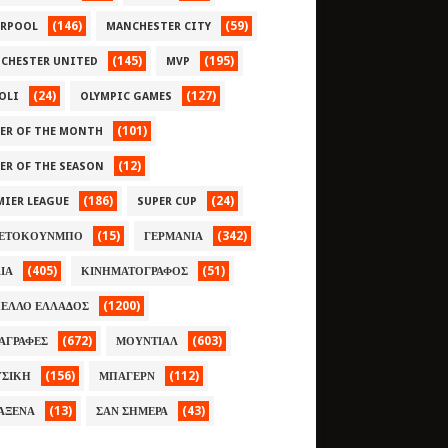
(146)
(59)
ERPOOL
MANCHESTER CITY
(145)
(195)
CHESTER UNITED
MVP
(24)
(127)
OLI
OLYMPIC GAMES
(101)
YER OF THE MONTH
(12)
YER OF THE SEASON
(186)
(24)
MIER LEAGUE
SUPER CUP
(15)
(342)
ΕΤΟΚΟΥΝΜΠΟ
ΓΕΡΜΑΝΙΑ
(405)
(51)
ΛΙΑ
ΚΙΝΗΜΑΤΟΓΡΑΦΟΣ
(1200)
ΕΛΛΟ ΕΛΛΑΔΟΣ
(672)
(603)
ΑΓΡΑΦΕΣ
ΜΟΥΝΤΙΑΛ
(156)
(112)
ΣΙΚΗ
ΜΠΑΓΕΡΝ
(13)
(43)
ΑΞΕΝΑ
ΣΑΝ ΣΗΜΕΡΑ