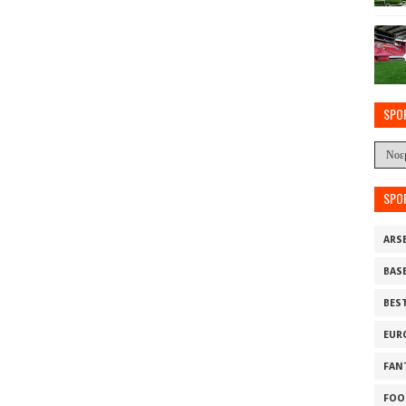
SPO
SPO
ARS
BAS
BES
EUR
FAN
FOO