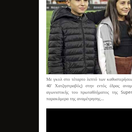
Με γκολ στο τέταρτο λεπτό των καθυστερήσεω
40' Χατζηστραβός) στην εντός έδρας ανα
αγωνιστικής του πρωταθλήματος της Supe
παρακάμερα της αναμέτρησης...