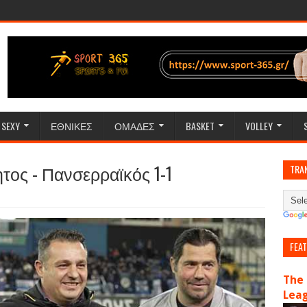
SEXY
ΕΘΝΙΚΕΣ
ΟΜΑΔΕΣ
BASKET
VOLLEY
ος - Πανσερραϊκός 1-1
TRA
FEA
The 
Lea