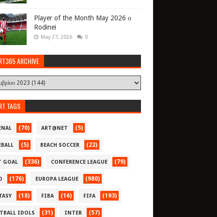
Player of the Month May 2026 ο
Rodinei
May 27, 2026
0
RT365 ARCHIVE
RT TAGS
(70)
(5)
ENAL
ART@NET
(5)
(22)
EBALL
BEACH SOCCER
(336)
(79)
T GOAL
CONFERENCE LEAGUE
(176)
(980)
O
EUROPA LEAGUE
(18)
(16)
(193)
TASY
FIBA
FIFA
(31)
(57)
TBALL IDOLS
INTER