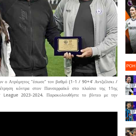
ΡΟΗ
ν ο Ατρόμητος "έσωσε" τον βαθμό (1-1 / 90+4' Αντζιέλσκι /
μέτρηση κόντρα στον Πανσερραϊκό στο πλαίσιο της 11ης
r League 2023-2024. Παρακολουθήστε το βίντεο με την