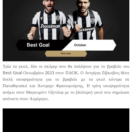
Τρία τα γκολ, δύο οι σκόρερ που θα παλέψουν για το βραβείο του
Best Goal Οκτωβρίου 2023 στον ΠΑΟΚ. Ο Αντρίγια Ζίβκοβιτς θέτει
διπλή υποψηφιότητα για το βραβείο με τα γκολ κόντρα σε
Παναθηναϊκό και Άιντραχτ Φρανκφούρτης. Η τρίτη υποψηφιότητα
ανήκει στον Μαγκομέντ Οζντόεφ με το (δεύτερο) γκολ που σημείωσε
απέναντι στον Ατρόμητο.