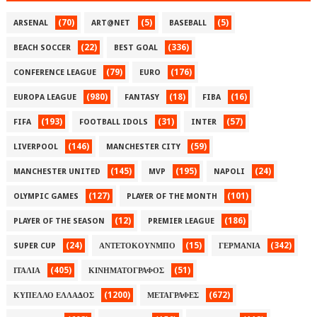
(70)
(5)
(5)
ARSENAL
ART@NET
BASEBALL
(22)
(336)
BEACH SOCCER
BEST GOAL
(79)
(176)
CONFERENCE LEAGUE
EURO
(980)
(18)
(16)
EUROPA LEAGUE
FANTASY
FIBA
(193)
(31)
(57)
FIFA
FOOTBALL IDOLS
INTER
(146)
(59)
LIVERPOOL
MANCHESTER CITY
(145)
(195)
(24)
MANCHESTER UNITED
MVP
NAPOLI
(127)
(101)
OLYMPIC GAMES
PLAYER OF THE MONTH
(12)
(186)
PLAYER OF THE SEASON
PREMIER LEAGUE
(24)
(15)
(342)
SUPER CUP
ΑΝΤΕΤΟΚΟΥΝΜΠΟ
ΓΕΡΜΑΝΙΑ
(405)
(51)
ΙΤΑΛΙΑ
ΚΙΝΗΜΑΤΟΓΡΑΦΟΣ
(1200)
(672)
ΚΥΠΕΛΛΟ ΕΛΛΑΔΟΣ
ΜΕΤΑΓΡΑΦΕΣ