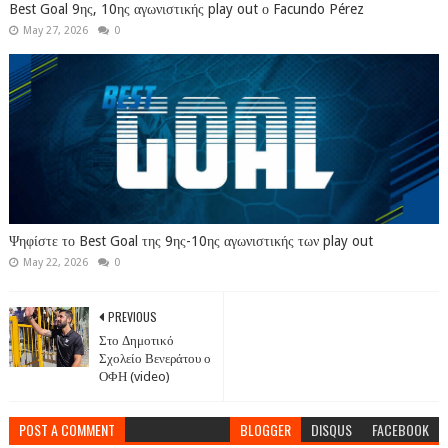
Best Goal 9ης, 10ης αγωνιστικής play out ο Facundo Pérez
May 27, 2026
0
Ψηφίστε το Best Goal της 9ης-10ης αγωνιστικής των play out
May 22, 2026
0
PREVIOUS
Στο Δημοτικό
Σχολείο Βενεράτου ο
ΟΦΗ (video)
POST A COMMENT
BLOGGER
DISQUS
FACEBOOK