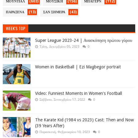
(603)
(156)
(112)
ΜΟΥΝΤΙΑΛ
ΜΟΥΣΙΚΗ
ΜΠΑΓΕΡΝ
(13)
(43)
ΠΑΡΑΞΕΝΑ
ΣΑΝ ΣΗΜΕΡΑ
WEEK'S TOP
Super League 2023-24 | Ανασκόπηση πρώτου γύρου
Τρίτη, Δεκεμβρίου 05, 2023
0
Women in Basketball | Ezi Magbegor portrait
Video: Funniest Moments in Women's Football
Σάββατο, Σεπτεμβρίου 17, 2022
0
The Karate Kid (1984 vs 2023) Cast: Then and Now
(39 Years After)
Παρασκευή, Φεβρουαρίου 10, 2023
0