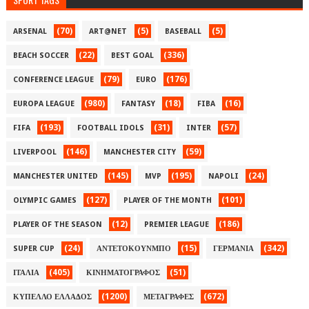
(70)
(5)
(5)
ARSENAL
ART@NET
BASEBALL
(22)
(336)
BEACH SOCCER
BEST GOAL
(79)
(176)
CONFERENCE LEAGUE
EURO
(980)
(18)
(16)
EUROPA LEAGUE
FANTASY
FIBA
(193)
(31)
(57)
FIFA
FOOTBALL IDOLS
INTER
(146)
(59)
LIVERPOOL
MANCHESTER CITY
(145)
(195)
(24)
MANCHESTER UNITED
MVP
NAPOLI
(127)
(101)
OLYMPIC GAMES
PLAYER OF THE MONTH
(12)
(186)
PLAYER OF THE SEASON
PREMIER LEAGUE
(24)
(15)
(342)
SUPER CUP
ΑΝΤΕΤΟΚΟΥΝΜΠΟ
ΓΕΡΜΑΝΙΑ
(405)
(51)
ΙΤΑΛΙΑ
ΚΙΝΗΜΑΤΟΓΡΑΦΟΣ
(1200)
(672)
ΚΥΠΕΛΛΟ ΕΛΛΑΔΟΣ
ΜΕΤΑΓΡΑΦΕΣ