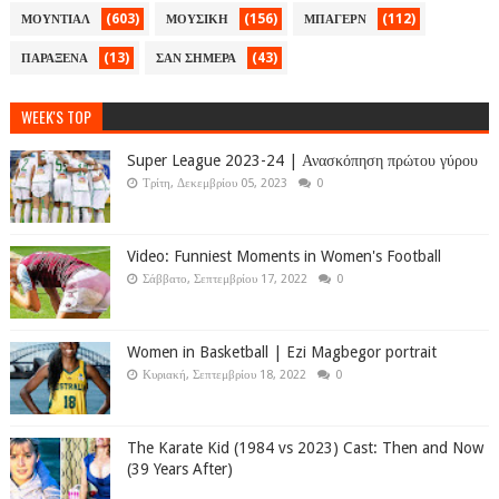
(603)
(156)
(112)
ΜΟΥΝΤΙΑΛ
ΜΟΥΣΙΚΗ
ΜΠΑΓΕΡΝ
(13)
(43)
ΠΑΡΑΞΕΝΑ
ΣΑΝ ΣΗΜΕΡΑ
WEEK'S TOP
Super League 2023-24 | Ανασκόπηση πρώτου γύρου
Τρίτη, Δεκεμβρίου 05, 2023
0
Video: Funniest Moments in Women's Football
Σάββατο, Σεπτεμβρίου 17, 2022
0
Women in Basketball | Ezi Magbegor portrait
Κυριακή, Σεπτεμβρίου 18, 2022
0
The Karate Kid (1984 vs 2023) Cast: Then and Now
(39 Years After)