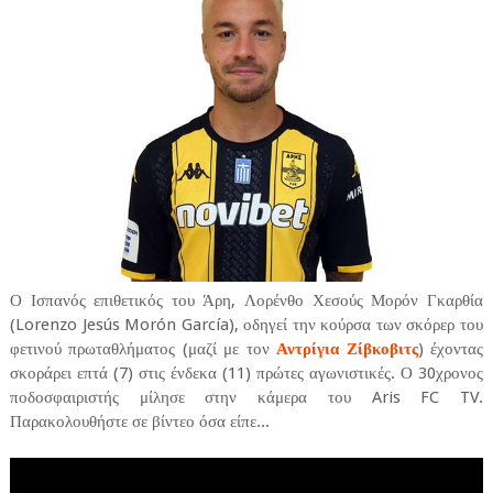
Ο Ισπανός επιθετικός του Άρη, Λορένθο Χεσούς Μορόν Γκαρθία
(Lorenzo Jesús Morón García), οδηγεί την κούρσα των σκόρερ του
φετινού πρωταθλήματος (μαζί με τον
Αντρίγια Ζίβκοβιτς
) έχοντας
σκοράρει επτά (7) στις ένδεκα (11) πρώτες αγωνιστικές. Ο 30χρονος
ποδοσφαιριστής μίλησε στην κάμερα του Aris FC TV.
Παρακολουθήστε σε βίντεο όσα είπε...