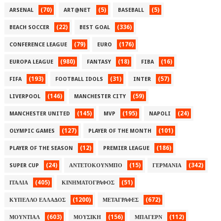
(70)
(5)
(5)
ARSENAL
ART@NET
BASEBALL
(22)
(336)
BEACH SOCCER
BEST GOAL
(79)
(176)
CONFERENCE LEAGUE
EURO
(980)
(18)
(16)
EUROPA LEAGUE
FANTASY
FIBA
(193)
(31)
(57)
FIFA
FOOTBALL IDOLS
INTER
(146)
(59)
LIVERPOOL
MANCHESTER CITY
(145)
(195)
(24)
MANCHESTER UNITED
MVP
NAPOLI
(127)
(101)
OLYMPIC GAMES
PLAYER OF THE MONTH
(12)
(186)
PLAYER OF THE SEASON
PREMIER LEAGUE
(24)
(15)
(342)
SUPER CUP
ΑΝΤΕΤΟΚΟΥΝΜΠΟ
ΓΕΡΜΑΝΙΑ
(405)
(51)
ΙΤΑΛΙΑ
ΚΙΝΗΜΑΤΟΓΡΑΦΟΣ
(1200)
(672)
ΚΥΠΕΛΛΟ ΕΛΛΑΔΟΣ
ΜΕΤΑΓΡΑΦΕΣ
(603)
(156)
(112)
ΜΟΥΝΤΙΑΛ
ΜΟΥΣΙΚΗ
ΜΠΑΓΕΡΝ