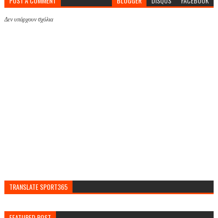
POST A COMMENT
BLOGGER
DISQUS
FACEBOOK
Δεν υπάρχουν σχόλια
TRANSLATE SPORT365
FEATURED POST