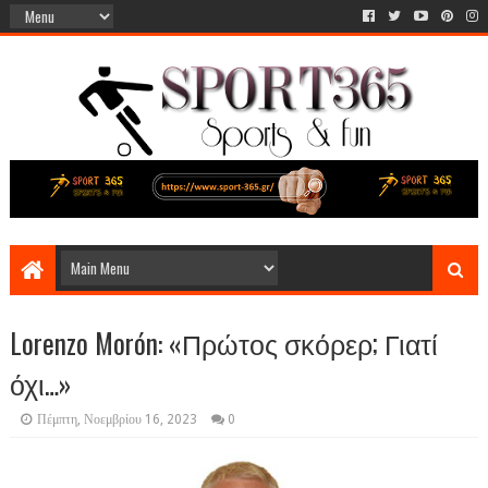
Lorenzo Morón: «Πρώτος σκόρερ; Γιατί
όχι…»
Πέμπτη, Νοεμβρίου 16, 2023
0