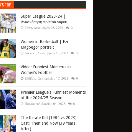
K'S TOP
Super League 2023-24 |
Ανασκόπηση πρώτου γύρου
Τρίτη, Δεκεμβρίου 05, 2023
0
Women in Basketball | Ezi
Magbegor portrait
Κυριακή, Σεπτεμβρίου 18, 2022
0
Video: Funniest Moments in
Women's Football
Σάββατο, Σεπτεμβρίου 17, 2022
0
Premier League's Funniest Moments
of the 2024/25 Season
Παρασκευή, Ιουλίου 04, 2025
0
The Karate Kid (1984 vs 2023)
Cast: Then and Now (39 Years
After)