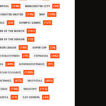
(146)
(59)
ERPOOL
MANCHESTER CITY
(145)
(195)
CHESTER UNITED
MVP
(24)
(127)
OLI
OLYMPIC GAMES
(101)
YER OF THE MONTH
(12)
YER OF THE SEASON
(186)
(24)
MIER LEAGUE
SUPER CUP
(15)
(342)
ΕΤΟΚΟΥΝΜΠΟ
ΓΕΡΜΑΝΙΑ
(405)
(51)
ΛΙΑ
ΚΙΝΗΜΑΤΟΓΡΑΦΟΣ
(1200)
ΕΛΛΟ ΕΛΛΑΔΟΣ
(672)
(603)
ΑΓΡΑΦΕΣ
ΜΟΥΝΤΙΑΛ
(156)
(112)
ΣΙΚΗ
ΜΠΑΓΕΡΝ
(13)
(43)
ΑΞΕΝΑ
ΣΑΝ ΣΗΜΕΡΑ