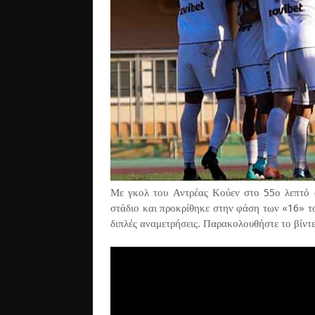
Με γκολ του Αντρέας Κούεν στο 55ο λεπτό 
στάδιο και προκρίθηκε στην φάση των «16» τ
διπλές αναμετρήσεις. Παρακολουθήστε το βίντε