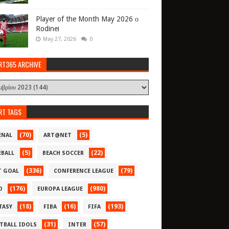
Player of the Month May 2026 ο
Rodinei
May 27, 2026
0
RT365 ARCHIVE
RT TAGS
(70)
(5)
ENAL
ART@NET
(5)
(22)
EBALL
BEACH SOCCER
(336)
(79)
T GOAL
CONFERENCE LEAGUE
(176)
(980)
O
EUROPA LEAGUE
(18)
(16)
(193)
TASY
FIBA
FIFA
(31)
(57)
TBALL IDOLS
INTER