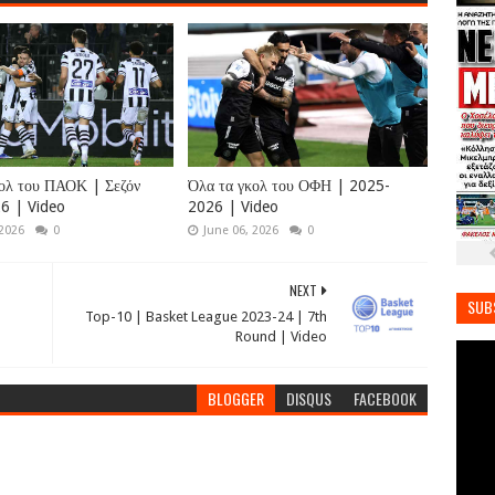
ολ του ΠΑΟΚ | Σεζόν
Όλα τα γκολ του ΟΦΗ | 2025-
6 | Video
2026 | Video
 2026
0
June 06, 2026
0
NEXT
SUB
Top-10 | Basket League 2023-24 | 7th
Round | Video
BLOGGER
DISQUS
FACEBOOK