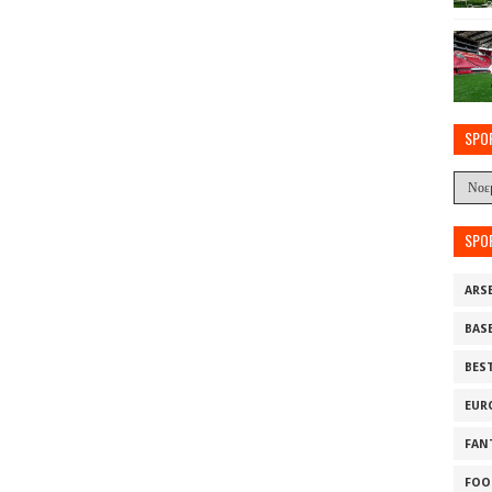
SPO
SPO
ARS
BAS
BES
EUR
FAN
FOO