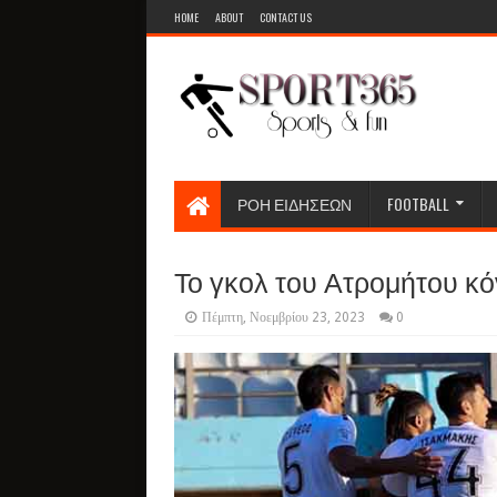
HOME
ABOUT
CONTACT US
ΡΟΗ ΕΙΔΗΣΕΩΝ
FOOTBALL
Το γκολ του Ατρομήτου κό
Πέμπτη, Νοεμβρίου 23, 2023
0