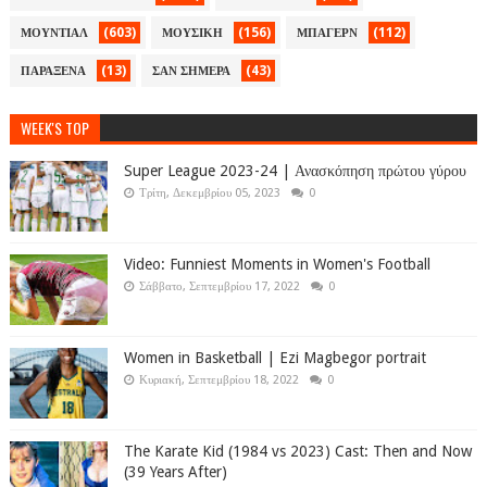
(603)
(156)
(112)
ΜΟΥΝΤΙΑΛ
ΜΟΥΣΙΚΗ
ΜΠΑΓΕΡΝ
(13)
(43)
ΠΑΡΑΞΕΝΑ
ΣΑΝ ΣΗΜΕΡΑ
WEEK'S TOP
Super League 2023-24 | Ανασκόπηση πρώτου γύρου
Τρίτη, Δεκεμβρίου 05, 2023
0
Video: Funniest Moments in Women's Football
Σάββατο, Σεπτεμβρίου 17, 2022
0
Women in Basketball | Ezi Magbegor portrait
Κυριακή, Σεπτεμβρίου 18, 2022
0
The Karate Kid (1984 vs 2023) Cast: Then and Now
(39 Years After)