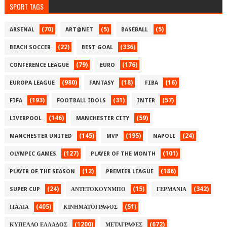
SPORT TAGS
(70)
(5)
(5)
ARSENAL
ART@NET
BASEBALL
(22)
(336)
BEACH SOCCER
BEST GOAL
(79)
(176)
CONFERENCE LEAGUE
EURO
(980)
(18)
(16)
EUROPA LEAGUE
FANTASY
FIBA
(193)
(31)
(57)
FIFA
FOOTBALL IDOLS
INTER
(146)
(59)
LIVERPOOL
MANCHESTER CITY
(145)
(195)
(24)
MANCHESTER UNITED
MVP
NAPOLI
(127)
(101)
OLYMPIC GAMES
PLAYER OF THE MONTH
(12)
(186)
PLAYER OF THE SEASON
PREMIER LEAGUE
(24)
(15)
(342)
SUPER CUP
ΑΝΤΕΤΟΚΟΥΝΜΠΟ
ΓΕΡΜΑΝΙΑ
(405)
(51)
ΙΤΑΛΙΑ
ΚΙΝΗΜΑΤΟΓΡΑΦΟΣ
(1200)
(672)
ΚΥΠΕΛΛΟ ΕΛΛΑΔΟΣ
ΜΕΤΑΓΡΑΦΕΣ