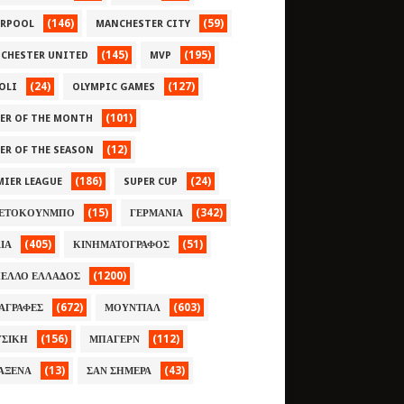
(146)
(59)
ERPOOL
MANCHESTER CITY
(145)
(195)
CHESTER UNITED
MVP
(24)
(127)
OLI
OLYMPIC GAMES
(101)
YER OF THE MONTH
(12)
YER OF THE SEASON
(186)
(24)
MIER LEAGUE
SUPER CUP
(15)
(342)
ΕΤΟΚΟΥΝΜΠΟ
ΓΕΡΜΑΝΙΑ
(405)
(51)
ΛΙΑ
ΚΙΝΗΜΑΤΟΓΡΑΦΟΣ
(1200)
ΕΛΛΟ ΕΛΛΑΔΟΣ
(672)
(603)
ΑΓΡΑΦΕΣ
ΜΟΥΝΤΙΑΛ
(156)
(112)
ΣΙΚΗ
ΜΠΑΓΕΡΝ
(13)
(43)
ΑΞΕΝΑ
ΣΑΝ ΣΗΜΕΡΑ