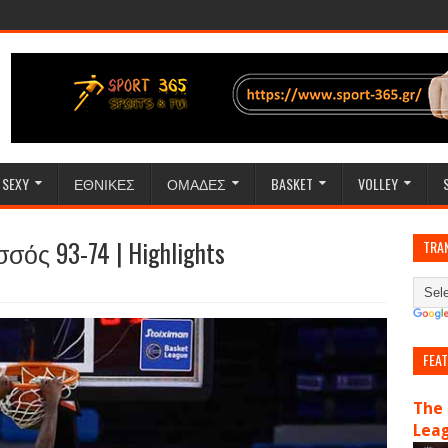
SEXY
ΕΘΝΙΚΕΣ
ΟΜΑΔΕΣ
BASKET
VOLLEY
σός 93-74 | Highlights
TRA
FEA
The 
Lea