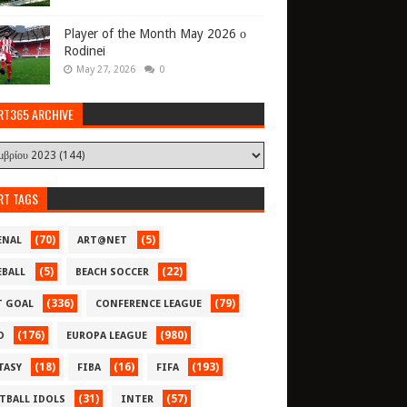
Player of the Month May 2026 ο
Rodinei
May 27, 2026
0
RT365 ARCHIVE
RT TAGS
(70)
(5)
ENAL
ART@NET
(5)
(22)
EBALL
BEACH SOCCER
(336)
(79)
T GOAL
CONFERENCE LEAGUE
(176)
(980)
O
EUROPA LEAGUE
(18)
(16)
(193)
TASY
FIBA
FIFA
(31)
(57)
TBALL IDOLS
INTER