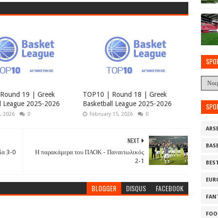
SPO
Round 19 | Greek
TOP10 | Round 18 | Greek
ll League 2025-2026
Basketball League 2025-2026
SPO
, 2026
0
February 15, 2026
0
ARS
NEXT
BAS
ία 3-0
Η παρακάμερα του ΠΑΟΚ - Παναιτωλικός
2-1
BES
EUR
BLOGGER
DISQUS
FACEBOOK
FAN
FOO