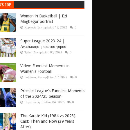
K'S TOP
Women in Basketball | Ezi
Magbegor portrait
Κυριακή, Σεπτεμβρίου 18, 2022
0
Super League 2023-24 |
Ανασκόπηση πρώτου γύρου
Τρίτη, Δεκεμβρίου 05, 2023
0
Video: Funniest Moments in
Women's Football
Σάββατο, Σεπτεμβρίου 17, 2022
0
Premier League's Funniest Moments
of the 2024/25 Season
Παρασκευή, Ιουλίου 04, 2025
0
The Karate Kid (1984 vs 2023)
Cast: Then and Now (39 Years
After)