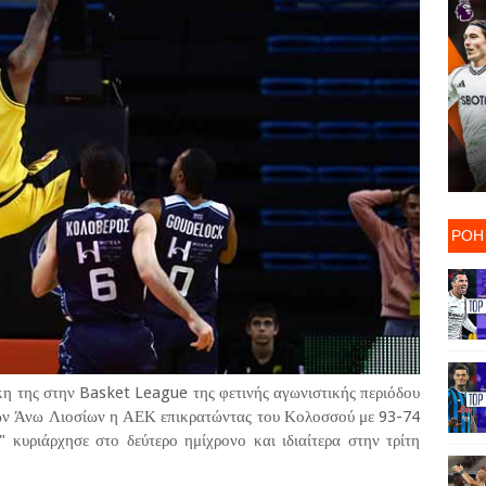
ΡΟΗ
ίκη της στην Basket League της φετινής αγωνιστικής περιόδου
των Άνω Λιοσίων η ΑΕΚ επικρατώντας του Κολοσσού με 93-74
 κυριάρχησε στο δεύτερο ημίχρονο και ιδιαίτερα στην τρίτη