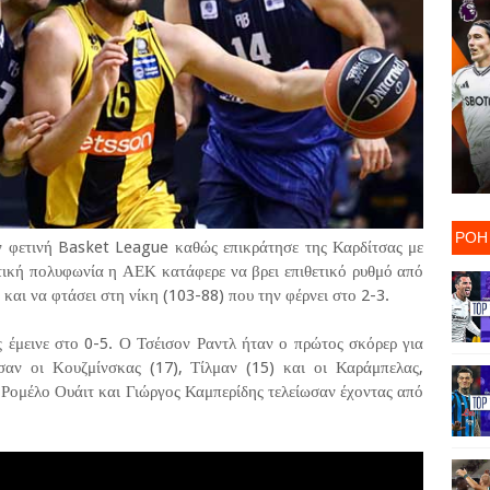
ΡΟΗ
ν φετινή Basket League καθώς επικράτησε της Καρδίτσας με
ετική πολυφωνία η ΑΕΚ κατάφερε να βρει επιθετικό ρυθμό από
ς και να φτάσει στη νίκη (103-88) που την φέρνει στο 2-3.
 έμεινε στο 0-5. Ο Τσέισον Ραντλ ήταν ο πρώτος σκόρερ για
σαν οι Κουζμίνσκας (17), Τίλμαν (15) και οι Καράμπελας,
 Ρομέλο Ουάιτ και Γιώργος Καμπερίδης τελείωσαν έχοντας από