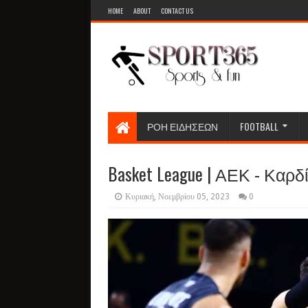
HOME
ABOUT
CONTACT US
ΡΟΗ ΕΙΔΗΣΕΩΝ
FOOTBALL
Basket League | ΑΕΚ - Καρδίτ
Κυριακή, Νοεμβρίου 05, 2023
0