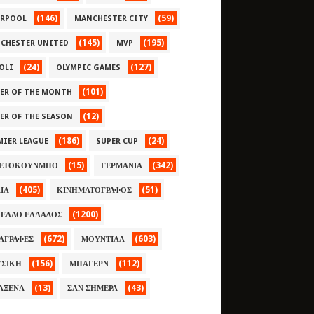
(146)
(59)
ERPOOL
MANCHESTER CITY
(145)
(195)
CHESTER UNITED
MVP
(24)
(127)
OLI
OLYMPIC GAMES
(101)
YER OF THE MONTH
(12)
YER OF THE SEASON
(186)
(24)
MIER LEAGUE
SUPER CUP
(15)
(342)
ΕΤΟΚΟΥΝΜΠΟ
ΓΕΡΜΑΝΙΑ
(405)
(51)
ΛΙΑ
ΚΙΝΗΜΑΤΟΓΡΑΦΟΣ
(1200)
ΕΛΛΟ ΕΛΛΑΔΟΣ
(672)
(603)
ΑΓΡΑΦΕΣ
ΜΟΥΝΤΙΑΛ
(156)
(112)
ΣΙΚΗ
ΜΠΑΓΕΡΝ
(13)
(43)
ΑΞΕΝΑ
ΣΑΝ ΣΗΜΕΡΑ