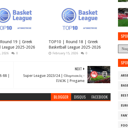
SPO
Round 19 | Greek
TOP10 | Round 18 | Greek
ll League 2025-2026
Basketball League 2025-2026
, 2026
0
February 15, 2026
0
SPO
NEXT
8-88 |
Super League 2023/24 | Ολυμπιακός -
ARS
ΠΑΟΚ | Pregame
BAS
BES
BLOGGER
DISQUS
FACEBOOK
EUR
FAN
FOO