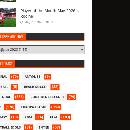
Player of the Month May 2026 ο
Rodinei
May 27, 2026
0
RT365 ARCHIVE
RT TAGS
(70)
(5)
ENAL
ART@NET
(5)
(22)
EBALL
BEACH SOCCER
(336)
(79)
T GOAL
CONFERENCE LEAGUE
(176)
(980)
O
EUROPA LEAGUE
(18)
(16)
(193)
TASY
FIBA
FIFA
(31)
(57)
TBALL IDOLS
INTER