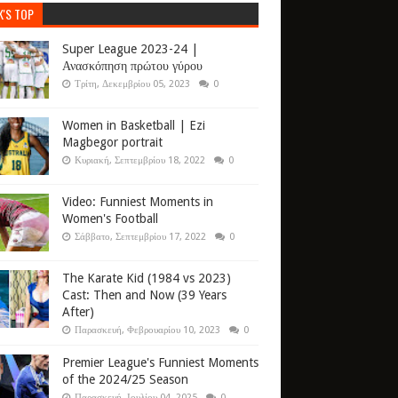
K'S TOP
Super League 2023-24 |
Ανασκόπηση πρώτου γύρου
Τρίτη, Δεκεμβρίου 05, 2023
0
Women in Basketball | Ezi
Magbegor portrait
Κυριακή, Σεπτεμβρίου 18, 2022
0
Video: Funniest Moments in
Women's Football
Σάββατο, Σεπτεμβρίου 17, 2022
0
The Karate Kid (1984 vs 2023)
Cast: Then and Now (39 Years
After)
Παρασκευή, Φεβρουαρίου 10, 2023
0
Premier League's Funniest Moments
of the 2024/25 Season
Παρασκευή, Ιουλίου 04, 2025
0