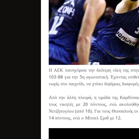
Η ΑΕΚ πανηγύρισε την δεύτερη νίκη της στη
103-88 για την 5η αγωνιστική. Έχοντας επιθ
νωρίς στο παιχνίδι, να χτίσει διψήφιες διαφορέ
Από την άλλη πλευρά, η ομάδα της Καρδίτσας
τους νικητές με 20 πόντους, ενώ ακολούθη
Νετζήπογλου (από 10). Για τους Θεσσαλούς οι
14 πόντους, ενώ ο Μίτσελ Σμιθ με 12.