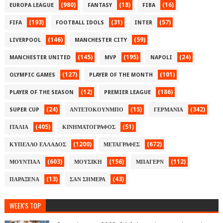
(980)
(18)
(16)
EUROPA LEAGUE
FANTASY
FIBA
(193)
(31)
(57)
FIFA
FOOTBALL IDOLS
INTER
(146)
(59)
LIVERPOOL
MANCHESTER CITY
(145)
(195)
(24)
MANCHESTER UNITED
MVP
NAPOLI
(127)
(101)
OLYMPIC GAMES
PLAYER OF THE MONTH
(12)
(186)
PLAYER OF THE SEASON
PREMIER LEAGUE
(24)
(15)
(342)
SUPER CUP
ΑΝΤΕΤΟΚΟΥΝΜΠΟ
ΓΕΡΜΑΝΙΑ
(405)
(51)
ΙΤΑΛΙΑ
ΚΙΝΗΜΑΤΟΓΡΑΦΟΣ
(1200)
(672)
ΚΥΠΕΛΛΟ ΕΛΛΑΔΟΣ
ΜΕΤΑΓΡΑΦΕΣ
(603)
(156)
(112)
ΜΟΥΝΤΙΑΛ
ΜΟΥΣΙΚΗ
ΜΠΑΓΕΡΝ
(13)
(43)
ΠΑΡΑΞΕΝΑ
ΣΑΝ ΣΗΜΕΡΑ
WEEK'S TOP