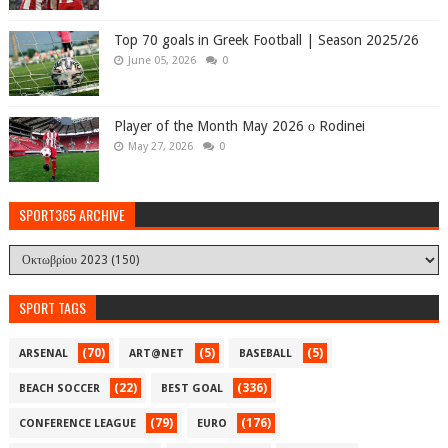
Top 70 goals in Greek Football | Season 2025/26
June 05, 2026
0
Player of the Month May 2026 ο Rodinei
May 27, 2026
0
SPORT365 ARCHIVE
SPORT TAGS
(70)
(5)
(5)
ARSENAL
ART@NET
BASEBALL
(22)
(336)
BEACH SOCCER
BEST GOAL
(79)
(176)
CONFERENCE LEAGUE
EURO