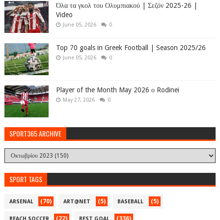
Όλα τα γκολ του Ολυμπιακού | Σεζόν 2025-26 |
Video
June 05, 2026
0
Top 70 goals in Greek Football | Season 2025/26
June 05, 2026
0
Player of the Month May 2026 ο Rodinei
May 27, 2026
0
SPORT365 ARCHIVE
SPORT TAGS
(70)
(5)
(5)
ARSENAL
ART@NET
BASEBALL
(22)
(336)
BEACH SOCCER
BEST GOAL