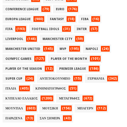
(79)
(176)
CONFERENCE LEAGUE
EURO
(980)
(18)
(16)
EUROPA LEAGUE
FANTASY
FIBA
(193)
(31)
(57)
FIFA
FOOTBALL IDOLS
INTER
(146)
(59)
LIVERPOOL
MANCHESTER CITY
(145)
(195)
(24)
MANCHESTER UNITED
MVP
NAPOLI
(127)
(101)
OLYMPIC GAMES
PLAYER OF THE MONTH
(12)
(186)
PLAYER OF THE SEASON
PREMIER LEAGUE
(24)
(15)
(342)
SUPER CUP
ΑΝΤΕΤΟΚΟΥΝΜΠΟ
ΓΕΡΜΑΝΙΑ
(405)
(51)
ΙΤΑΛΙΑ
ΚΙΝΗΜΑΤΟΓΡΑΦΟΣ
(1200)
(672)
ΚΥΠΕΛΛΟ ΕΛΛΑΔΟΣ
ΜΕΤΑΓΡΑΦΕΣ
(603)
(156)
(112)
ΜΟΥΝΤΙΑΛ
ΜΟΥΣΙΚΗ
ΜΠΑΓΕΡΝ
(13)
(43)
ΠΑΡΑΞΕΝΑ
ΣΑΝ ΣΗΜΕΡΑ