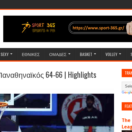
SEXY
ΕΘΝΙΚΕΣ
ΟΜΑΔΕΣ
BASKET
VOLLEY
 Παναθηναϊκός 64-66 | Highlights
TRA
FEA
The 
Lea