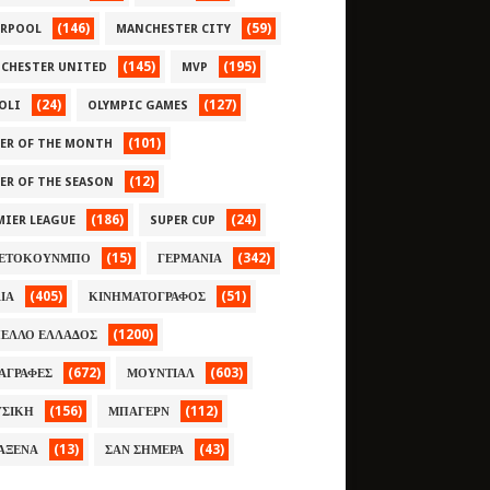
(146)
(59)
ERPOOL
MANCHESTER CITY
(145)
(195)
CHESTER UNITED
MVP
(24)
(127)
OLI
OLYMPIC GAMES
(101)
YER OF THE MONTH
(12)
YER OF THE SEASON
(186)
(24)
MIER LEAGUE
SUPER CUP
(15)
(342)
ΕΤΟΚΟΥΝΜΠΟ
ΓΕΡΜΑΝΙΑ
(405)
(51)
ΛΙΑ
ΚΙΝΗΜΑΤΟΓΡΑΦΟΣ
(1200)
ΕΛΛΟ ΕΛΛΑΔΟΣ
(672)
(603)
ΑΓΡΑΦΕΣ
ΜΟΥΝΤΙΑΛ
(156)
(112)
ΣΙΚΗ
ΜΠΑΓΕΡΝ
(13)
(43)
ΑΞΕΝΑ
ΣΑΝ ΣΗΜΕΡΑ