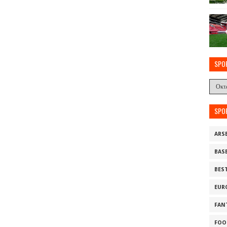
SPO
SPO
ARS
BAS
BES
EUR
FAN
FOO