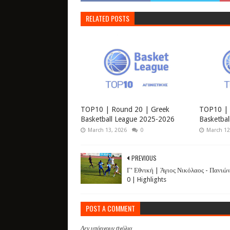
RELATED POSTS
TOP10 | Round 20 | Greek
TOP10 | 
Basketball League 2025-2026
Basketba
March 13, 2026
0
March 12
PREVIOUS
Γ' Εθνική | Άγιος Νικόλαος - Πανιών
0 | Highlights
POST A COMMENT
Δεν υπάρχουν σχόλια