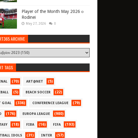
Player of the Month May 2026 ο
Rodinei
May 27, 2026
0
RT365 ARCHIVE
RT TAGS
(70)
(5)
ENAL
ART@NET
(5)
(22)
EBALL
BEACH SOCCER
(336)
(79)
T GOAL
CONFERENCE LEAGUE
(176)
(980)
O
EUROPA LEAGUE
(18)
(16)
(193)
TASY
FIBA
FIFA
(31)
(57)
TBALL IDOLS
INTER