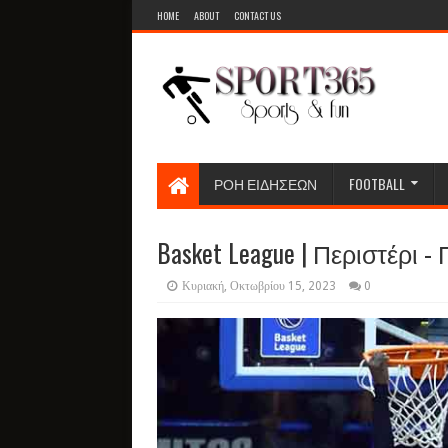
HOME
ABOUT
CONTACT US
ΡΟΗ ΕΙΔΗΣΕΩΝ
FOOTBALL
​Basket League | Περιστέρι -
Κυριακή, Οκτωβρίου 15, 2023
0