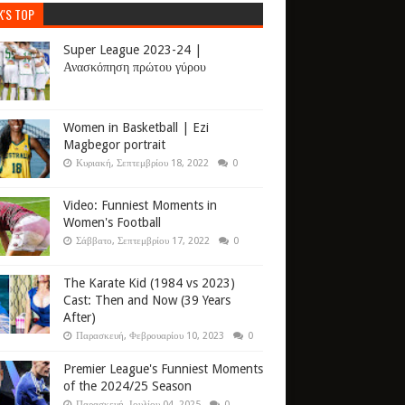
K'S TOP
Super League 2023-24 |
Ανασκόπηση πρώτου γύρου
Women in Basketball | Ezi
Magbegor portrait
Κυριακή, Σεπτεμβρίου 18, 2022
0
Video: Funniest Moments in
Women's Football
Σάββατο, Σεπτεμβρίου 17, 2022
0
The Karate Kid (1984 vs 2023)
Cast: Then and Now (39 Years
After)
Παρασκευή, Φεβρουαρίου 10, 2023
0
Premier League's Funniest Moments
of the 2024/25 Season
Παρασκευή, Ιουλίου 04, 2025
0