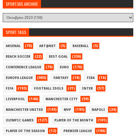
SPORT365 ARCHIVE
SPORT TAGS
(70)
(5)
(5)
ARSENAL
ART@NET
BASEBALL
(22)
(336)
BEACH SOCCER
BEST GOAL
(79)
(176)
CONFERENCE LEAGUE
EURO
(980)
(18)
(16)
EUROPA LEAGUE
FANTASY
FIBA
(193)
(31)
(57)
FIFA
FOOTBALL IDOLS
INTER
(146)
(59)
LIVERPOOL
MANCHESTER CITY
(145)
(195)
(24)
MANCHESTER UNITED
MVP
NAPOLI
(127)
(101)
OLYMPIC GAMES
PLAYER OF THE MONTH
(12)
(186)
PLAYER OF THE SEASON
PREMIER LEAGUE