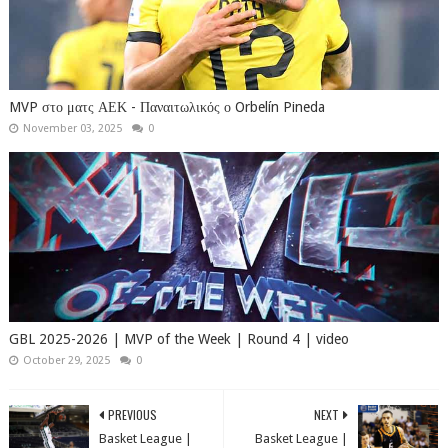
MVP στο ματς ΑΕΚ - Παναιτωλικός ο Orbelín Pineda
November 03, 2025
0
GBL 2025-2026 | MVP of the Week | Round 4 | video
October 29, 2025
0
PREVIOUS
NEXT
Basket League | ​
​Basket League |