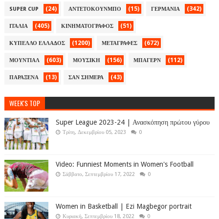
(24)
(15)
(342)
SUPER CUP
ΑΝΤΕΤΟΚΟΥΝΜΠΟ
ΓΕΡΜΑΝΙΑ
(405)
(51)
ΙΤΑΛΙΑ
ΚΙΝΗΜΑΤΟΓΡΑΦΟΣ
(1200)
(672)
ΚΥΠΕΛΛΟ ΕΛΛΑΔΟΣ
ΜΕΤΑΓΡΑΦΕΣ
(603)
(156)
(112)
ΜΟΥΝΤΙΑΛ
ΜΟΥΣΙΚΗ
ΜΠΑΓΕΡΝ
(13)
(43)
ΠΑΡΑΞΕΝΑ
ΣΑΝ ΣΗΜΕΡΑ
WEEK'S TOP
Super League 2023-24 | Ανασκόπηση πρώτου γύρου
Τρίτη, Δεκεμβρίου 05, 2023
0
Video: Funniest Moments in Women's Football
Σάββατο, Σεπτεμβρίου 17, 2022
0
Women in Basketball | Ezi Magbegor portrait
Κυριακή, Σεπτεμβρίου 18, 2022
0