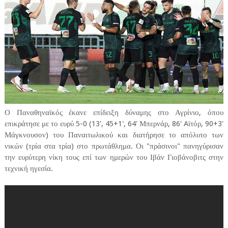
Ο Παναθηναϊκός έκανε επίδειξη δύναμης στο Αγρίνιο, όπου
επικράτησε με το ευρύ 5-0 (13', 45+1', 64' Μπερνάρ, 86' Aϊτόρ, 90+3'
Μάγκνουσον) του Παναιτωλικού και διατήρησε το απόλυτο των
νικών (τρία στα τρία) στο πρωτάθλημα. Οι "πράσινοι" πανηγύρισαν
την ευρύτερη νίκη τους επί των ημερών του Ιβάν Γιοβάνοβιτς στην
τεχνική ηγεσία.