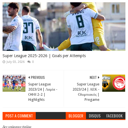
Super League 2025-2026 | Goals per Attempts
July 03, 2026
0
PREVIOUS
NEXT
Super League
Super League
2023/24 | Λαμία -
2023/24 | ΑΕΚ -
ΟΦΗ 2-2 |
Ολυμπιακός |
Highlights
Pregame
POST A COMMENT
BLOGGER
DISQUS
FACEBOOK
Δεν υπάρχουν σχόλια