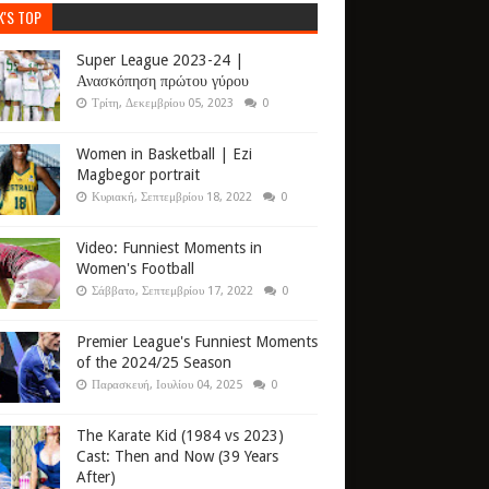
K'S TOP
Super League 2023-24 |
Ανασκόπηση πρώτου γύρου
Τρίτη, Δεκεμβρίου 05, 2023
0
Women in Basketball | Ezi
Magbegor portrait
Κυριακή, Σεπτεμβρίου 18, 2022
0
Video: Funniest Moments in
Women's Football
Σάββατο, Σεπτεμβρίου 17, 2022
0
Premier League's Funniest Moments
of the 2024/25 Season
Παρασκευή, Ιουλίου 04, 2025
0
The Karate Kid (1984 vs 2023)
Cast: Then and Now (39 Years
After)