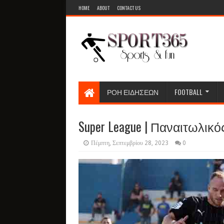
HOME
ABOUT
CONTACT US
ΡΟΗ ΕΙΔΗΣΕΩΝ
FOOTBALL
Super League | Παναιτωλικός
Πέμπτη, Σεπτεμβρίου 28, 2023
0