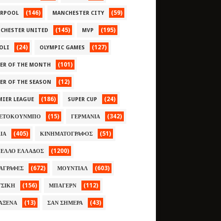
(146)
(59)
ERPOOL
MANCHESTER CITY
(145)
(195)
CHESTER UNITED
MVP
(24)
(127)
OLI
OLYMPIC GAMES
(101)
YER OF THE MONTH
(12)
YER OF THE SEASON
(186)
(24)
MIER LEAGUE
SUPER CUP
(15)
(342)
ΕΤΟΚΟΥΝΜΠΟ
ΓΕΡΜΑΝΙΑ
(405)
(51)
ΛΙΑ
ΚΙΝΗΜΑΤΟΓΡΑΦΟΣ
(1200)
ΕΛΛΟ ΕΛΛΑΔΟΣ
(672)
(603)
ΑΓΡΑΦΕΣ
ΜΟΥΝΤΙΑΛ
(156)
(112)
ΣΙΚΗ
ΜΠΑΓΕΡΝ
(13)
(43)
ΑΞΕΝΑ
ΣΑΝ ΣΗΜΕΡΑ