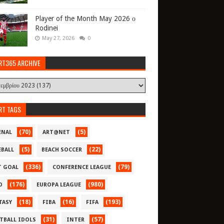
Player of the Month May 2026 ο
Rodinei
May 27, 2026
0
RT365 ARCHIVE
RT TAGS
(70)
(5)
ENAL
ART@NET
(5)
(22)
EBALL
BEACH SOCCER
(336)
(79)
T GOAL
CONFERENCE LEAGUE
(176)
(980)
O
EUROPA LEAGUE
(18)
(16)
(193)
TASY
FIBA
FIFA
(31)
(57)
TBALL IDOLS
INTER