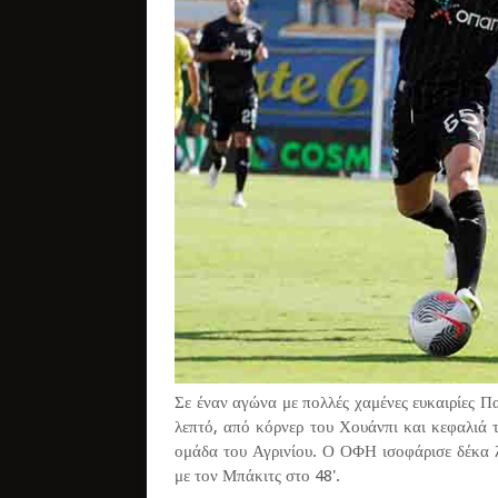
Σε έναν αγώνα με πολλές χαμένες ευκαιρίες 
λεπτό, από κόρνερ του Χουάνπι και κεφαλιά 
ομάδα του Αγρινίου. Ο ΟΦΗ ισοφάρισε δέκα λ
με τον Μπάκιτς στο 48'.