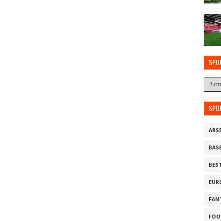
SPO
SPO
ARS
BAS
BES
EUR
FAN
FOO