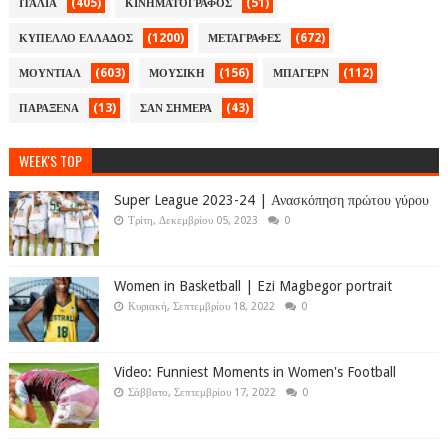
(405)
(51)
ΙΤΑΛΙΑ
ΚΙΝΗΜΑΤΟΓΡΑΦΟΣ
(1200)
(672)
ΚΥΠΕΛΛΟ ΕΛΛΑΔΟΣ
ΜΕΤΑΓΡΑΦΕΣ
(603)
(156)
(112)
ΜΟΥΝΤΙΑΛ
ΜΟΥΣΙΚΗ
ΜΠΑΓΕΡΝ
(13)
(43)
ΠΑΡΑΞΕΝΑ
ΣΑΝ ΣΗΜΕΡΑ
WEEK'S TOP
Super League 2023-24 | Ανασκόπηση πρώτου γύρου
Τρίτη, Δεκεμβρίου 05, 2023
0
Women in Basketball | Ezi Magbegor portrait
Κυριακή, Σεπτεμβρίου 18, 2022
0
Video: Funniest Moments in Women's Football
Σάββατο, Σεπτεμβρίου 17, 2022
0