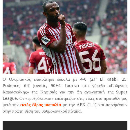
Ο Ολυμπιακός επικράτησε εύκολα με 4-0 (21' El Kaabi, 25'
Podence, 64' Jovetic, 90+4' Iborra) στο γήπεδο «Γεώργιος
Καραϊσκάκης» της Κηφισιάς για την 5η αγωνιστική της Super
League. Οι «ερυθρόλευκοι» επέστρεψαν στις νίκες στο πρωτάθλημα,
μετά την
εκτός έδρας ισοπαλία
με την ΑΕΚ (1-1) και παραμένουν
στην πρώτη θέση του βαθμολογικού πίνακα.