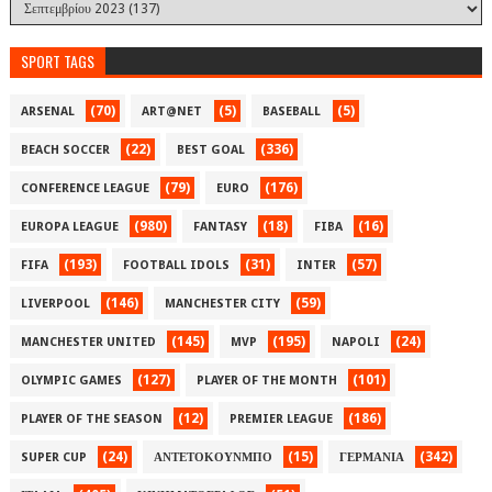
SPORT TAGS
(70)
(5)
(5)
ARSENAL
ART@NET
BASEBALL
(22)
(336)
BEACH SOCCER
BEST GOAL
(79)
(176)
CONFERENCE LEAGUE
EURO
(980)
(18)
(16)
EUROPA LEAGUE
FANTASY
FIBA
(193)
(31)
(57)
FIFA
FOOTBALL IDOLS
INTER
(146)
(59)
LIVERPOOL
MANCHESTER CITY
(145)
(195)
(24)
MANCHESTER UNITED
MVP
NAPOLI
(127)
(101)
OLYMPIC GAMES
PLAYER OF THE MONTH
(12)
(186)
PLAYER OF THE SEASON
PREMIER LEAGUE
(24)
(15)
(342)
SUPER CUP
ΑΝΤΕΤΟΚΟΥΝΜΠΟ
ΓΕΡΜΑΝΙΑ