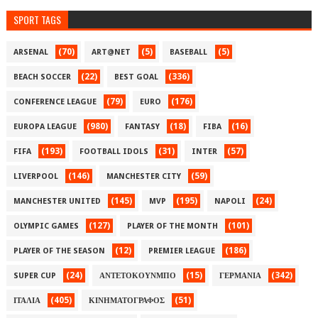
SPORT TAGS
(70)
(5)
(5)
ARSENAL
ART@NET
BASEBALL
(22)
(336)
BEACH SOCCER
BEST GOAL
(79)
(176)
CONFERENCE LEAGUE
EURO
(980)
(18)
(16)
EUROPA LEAGUE
FANTASY
FIBA
(193)
(31)
(57)
FIFA
FOOTBALL IDOLS
INTER
(146)
(59)
LIVERPOOL
MANCHESTER CITY
(145)
(195)
(24)
MANCHESTER UNITED
MVP
NAPOLI
(127)
(101)
OLYMPIC GAMES
PLAYER OF THE MONTH
(12)
(186)
PLAYER OF THE SEASON
PREMIER LEAGUE
(24)
(15)
(342)
SUPER CUP
ΑΝΤΕΤΟΚΟΥΝΜΠΟ
ΓΕΡΜΑΝΙΑ
(405)
(51)
ΙΤΑΛΙΑ
ΚΙΝΗΜΑΤΟΓΡΑΦΟΣ