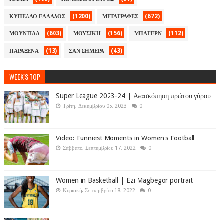
(1200)
(672)
ΚΥΠΕΛΛΟ ΕΛΛΑΔΟΣ
ΜΕΤΑΓΡΑΦΕΣ
(603)
(156)
(112)
ΜΟΥΝΤΙΑΛ
ΜΟΥΣΙΚΗ
ΜΠΑΓΕΡΝ
(13)
(43)
ΠΑΡΑΞΕΝΑ
ΣΑΝ ΣΗΜΕΡΑ
WEEK'S TOP
Super League 2023-24 | Ανασκόπηση πρώτου γύρου
Τρίτη, Δεκεμβρίου 05, 2023
0
Video: Funniest Moments in Women's Football
Σάββατο, Σεπτεμβρίου 17, 2022
0
Women in Basketball | Ezi Magbegor portrait
Κυριακή, Σεπτεμβρίου 18, 2022
0