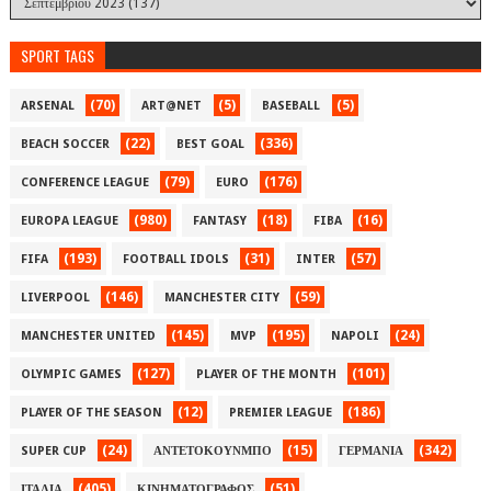
SPORT TAGS
(70)
(5)
(5)
ARSENAL
ART@NET
BASEBALL
(22)
(336)
BEACH SOCCER
BEST GOAL
(79)
(176)
CONFERENCE LEAGUE
EURO
(980)
(18)
(16)
EUROPA LEAGUE
FANTASY
FIBA
(193)
(31)
(57)
FIFA
FOOTBALL IDOLS
INTER
(146)
(59)
LIVERPOOL
MANCHESTER CITY
(145)
(195)
(24)
MANCHESTER UNITED
MVP
NAPOLI
(127)
(101)
OLYMPIC GAMES
PLAYER OF THE MONTH
(12)
(186)
PLAYER OF THE SEASON
PREMIER LEAGUE
(24)
(15)
(342)
SUPER CUP
ΑΝΤΕΤΟΚΟΥΝΜΠΟ
ΓΕΡΜΑΝΙΑ
(405)
(51)
ΙΤΑΛΙΑ
ΚΙΝΗΜΑΤΟΓΡΑΦΟΣ