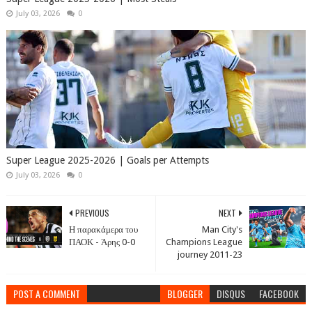
July 03, 2026
0
Super League 2025-2026 | Goals per Attempts
July 03, 2026
0
PREVIOUS
NEXT
Η παρακάμερα του
Man City's
ΠΑΟΚ - Άρης 0-0
Champions League
journey 2011-23
POST A COMMENT
BLOGGER
DISQUS
FACEBOOK