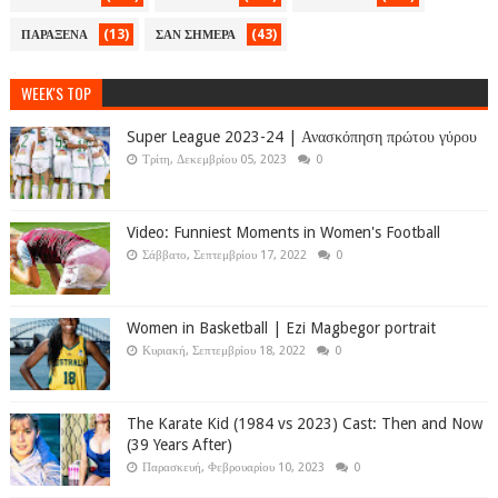
(13)
(43)
ΠΑΡΑΞΕΝΑ
ΣΑΝ ΣΗΜΕΡΑ
WEEK'S TOP
Super League 2023-24 | Ανασκόπηση πρώτου γύρου
Τρίτη, Δεκεμβρίου 05, 2023
0
Video: Funniest Moments in Women's Football
Σάββατο, Σεπτεμβρίου 17, 2022
0
Women in Basketball | Ezi Magbegor portrait
Κυριακή, Σεπτεμβρίου 18, 2022
0
The Karate Kid (1984 vs 2023) Cast: Then and Now
(39 Years After)
Παρασκευή, Φεβρουαρίου 10, 2023
0