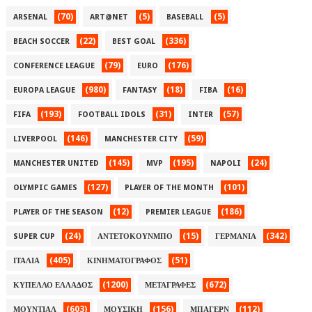
(70)
(5)
(5)
ARSENAL
ART@NET
BASEBALL
(22)
(336)
BEACH SOCCER
BEST GOAL
(79)
(176)
CONFERENCE LEAGUE
EURO
(980)
(18)
(16)
EUROPA LEAGUE
FANTASY
FIBA
(193)
(31)
(57)
FIFA
FOOTBALL IDOLS
INTER
(146)
(59)
LIVERPOOL
MANCHESTER CITY
(145)
(195)
(24)
MANCHESTER UNITED
MVP
NAPOLI
(127)
(101)
OLYMPIC GAMES
PLAYER OF THE MONTH
(12)
(186)
PLAYER OF THE SEASON
PREMIER LEAGUE
(24)
(15)
(342)
SUPER CUP
ΑΝΤΕΤΟΚΟΥΝΜΠΟ
ΓΕΡΜΑΝΙΑ
(405)
(51)
ΙΤΑΛΙΑ
ΚΙΝΗΜΑΤΟΓΡΑΦΟΣ
(1200)
(672)
ΚΥΠΕΛΛΟ ΕΛΛΑΔΟΣ
ΜΕΤΑΓΡΑΦΕΣ
(603)
(156)
(112)
ΜΟΥΝΤΙΑΛ
ΜΟΥΣΙΚΗ
ΜΠΑΓΕΡΝ