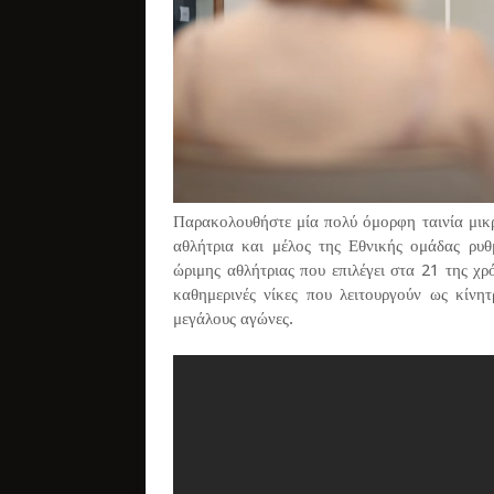
Παρακολουθήστε μία πολύ όμορφη ταινία μικ
αθλήτρια και μέλος της Εθνικής ομάδας ρυθ
ώριμης αθλήτριας που επιλέγει στα 21 της χ
καθημερινές νίκες που λειτουργούν ως κίνητ
μεγάλους αγώνες.