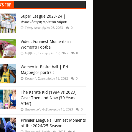
K'S TOP
Super League 2023-24 |
Ανασκόπηση πρώτου γύρου
Τρίτη, Δεκεμβρίου 05, 2023
0
Video: Funniest Moments in
Women's Football
Σάββατο, Σεπτεμβρίου 17, 2022
0
Women in Basketball | Ezi
Magbegor portrait
Κυριακή, Σεπτεμβρίου 18, 2022
0
The Karate Kid (1984 vs 2023)
Cast: Then and Now (39 Years
After)
Παρασκευή, Φεβρουαρίου 10, 2023
0
Premier League's Funniest Moments
of the 2024/25 Season
Παρασκευή, Ιουλίου 04, 2025
0