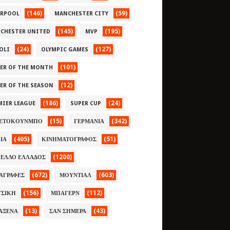
(146)
(59)
ERPOOL
MANCHESTER CITY
(145)
(195)
CHESTER UNITED
MVP
(24)
(127)
OLI
OLYMPIC GAMES
(101)
YER OF THE MONTH
(12)
YER OF THE SEASON
(186)
(24)
MIER LEAGUE
SUPER CUP
(15)
(342)
ΕΤΟΚΟΥΝΜΠΟ
ΓΕΡΜΑΝΙΑ
(405)
(51)
ΛΙΑ
ΚΙΝΗΜΑΤΟΓΡΑΦΟΣ
(1200)
ΕΛΛΟ ΕΛΛΑΔΟΣ
(672)
(603)
ΑΓΡΑΦΕΣ
ΜΟΥΝΤΙΑΛ
(156)
(112)
ΣΙΚΗ
ΜΠΑΓΕΡΝ
(13)
(43)
ΑΞΕΝΑ
ΣΑΝ ΣΗΜΕΡΑ