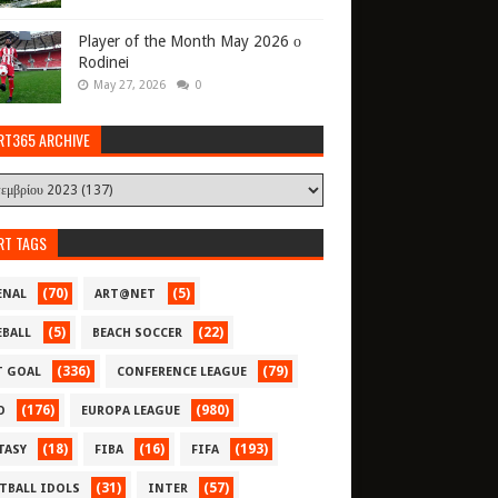
Player of the Month May 2026 ο
Rodinei
May 27, 2026
0
RT365 ARCHIVE
RT TAGS
(70)
(5)
ENAL
ART@NET
(5)
(22)
EBALL
BEACH SOCCER
(336)
(79)
T GOAL
CONFERENCE LEAGUE
(176)
(980)
O
EUROPA LEAGUE
(18)
(16)
(193)
TASY
FIBA
FIFA
(31)
(57)
TBALL IDOLS
INTER