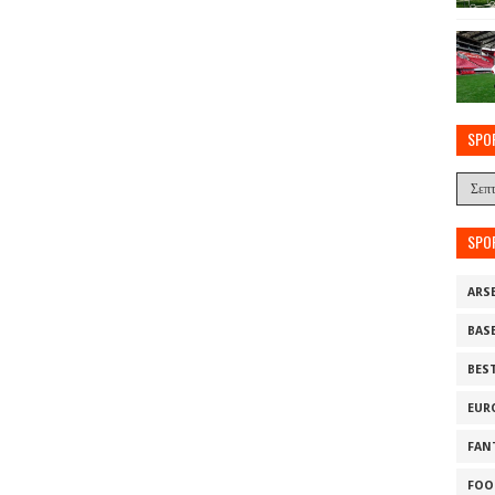
SPO
SPO
ARS
BAS
BES
EUR
FAN
FOO