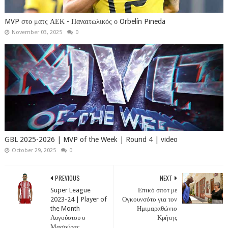
MVP στο ματς ΑΕΚ - Παναιτωλικός ο Orbelín Pineda
November 03, 2025
0
GBL 2025-2026 | MVP of the Week | Round 4 | video
October 29, 2025
0
PREVIOUS
NEXT
Super League
Επικό σποτ με
2023-24 | Player of
Ογκουνσότο για τον
the Month
Ημιμαραθώνιο
Αυγούστου ο
Κρήτης
Μασούρας