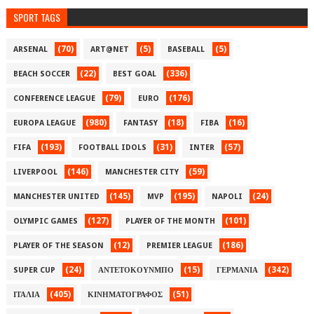
SPORT TAGS
(70)
(5)
(5)
ARSENAL
ART@NET
BASEBALL
(22)
(336)
BEACH SOCCER
BEST GOAL
(79)
(176)
CONFERENCE LEAGUE
EURO
(980)
(18)
(16)
EUROPA LEAGUE
FANTASY
FIBA
(193)
(31)
(57)
FIFA
FOOTBALL IDOLS
INTER
(146)
(59)
LIVERPOOL
MANCHESTER CITY
(145)
(195)
(24)
MANCHESTER UNITED
MVP
NAPOLI
(127)
(101)
OLYMPIC GAMES
PLAYER OF THE MONTH
(12)
(186)
PLAYER OF THE SEASON
PREMIER LEAGUE
(24)
(15)
(342)
SUPER CUP
ΑΝΤΕΤΟΚΟΥΝΜΠΟ
ΓΕΡΜΑΝΙΑ
(405)
(51)
ΙΤΑΛΙΑ
ΚΙΝΗΜΑΤΟΓΡΑΦΟΣ