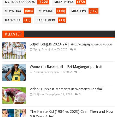
(1200)
(672)
ΚΥΠΕΛΛΟ ΕΛΛΑΔΟΣ
ΜΕΤΑΓΡΑΦΕΣ
(603)
(156)
(112)
ΜΟΥΝΤΙΑΛ
ΜΟΥΣΙΚΗ
ΜΠΑΓΕΡΝ
(13)
(43)
ΠΑΡΑΞΕΝΑ
ΣΑΝ ΣΗΜΕΡΑ
WEEK'S TOP
Super League 2023-24 | Ανασκόπηση πρώτου γύρου
Τρίτη, Δεκεμβρίου 05, 2023
0
Women in Basketball | Ezi Magbegor portrait
Κυριακή, Σεπτεμβρίου 18, 2022
0
Video: Funniest Moments in Women's Football
Σάββατο, Σεπτεμβρίου 17, 2022
0
The Karate Kid (1984 vs 2023) Cast: Then and Now
(39 Years After)