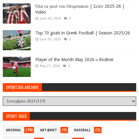
Όλα τα γκολ του Ολυμπιακού | Σεζόν 2025-26 |
Video
June 05, 2026
0
Top 70 goals in Greek Football | Season 2025/26
June 05, 2026
0
Player of the Month May 2026 ο Rodinei
May 27, 2026
0
SPORT365 ARCHIVE
SPORT TAGS
(70)
(5)
(5)
ARSENAL
ART@NET
BASEBALL