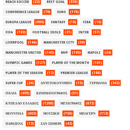
(22)
(336)
BEACH SOCCER
BEST GOAL
(79)
(176)
CONFERENCE LEAGUE
EURO
(980)
(18)
(16)
EUROPA LEAGUE
FANTASY
FIBA
(193)
(31)
(57)
FIFA
FOOTBALL IDOLS
INTER
(146)
(59)
LIVERPOOL
MANCHESTER CITY
(145)
(195)
(24)
MANCHESTER UNITED
MVP
NAPOLI
(127)
(101)
OLYMPIC GAMES
PLAYER OF THE MONTH
(12)
(186)
PLAYER OF THE SEASON
PREMIER LEAGUE
(24)
(15)
(342)
SUPER CUP
ΑΝΤΕΤΟΚΟΥΝΜΠΟ
ΓΕΡΜΑΝΙΑ
(405)
(51)
ΙΤΑΛΙΑ
ΚΙΝΗΜΑΤΟΓΡΑΦΟΣ
(1200)
(672)
ΚΥΠΕΛΛΟ ΕΛΛΑΔΟΣ
ΜΕΤΑΓΡΑΦΕΣ
(603)
(156)
(112)
ΜΟΥΝΤΙΑΛ
ΜΟΥΣΙΚΗ
ΜΠΑΓΕΡΝ
(13)
(43)
ΠΑΡΑΞΕΝΑ
ΣΑΝ ΣΗΜΕΡΑ