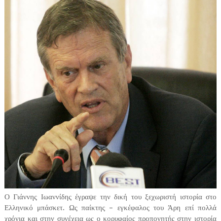
Ο Γιάννης Ιωαννίδης έγραψε την δική του ξεχωριστή ιστορία στο
Ελληνικό μπάσκετ. Ως παίκτης – εγκέφαλος του Άρη επί πολλά
χρόνια και στην συνέχεια ως ο κορυφαίος προπονητής στην ιστορία