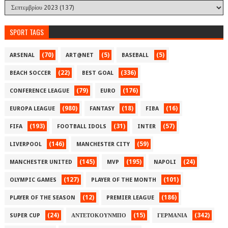
SPORT TAGS
(70)
(5)
(5)
ARSENAL
ART@NET
BASEBALL
(22)
(336)
BEACH SOCCER
BEST GOAL
(79)
(176)
CONFERENCE LEAGUE
EURO
(980)
(18)
(16)
EUROPA LEAGUE
FANTASY
FIBA
(193)
(31)
(57)
FIFA
FOOTBALL IDOLS
INTER
(146)
(59)
LIVERPOOL
MANCHESTER CITY
(145)
(195)
(24)
MANCHESTER UNITED
MVP
NAPOLI
(127)
(101)
OLYMPIC GAMES
PLAYER OF THE MONTH
(12)
(186)
PLAYER OF THE SEASON
PREMIER LEAGUE
(24)
(15)
(342)
SUPER CUP
ΑΝΤΕΤΟΚΟΥΝΜΠΟ
ΓΕΡΜΑΝΙΑ