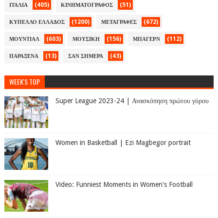
(405)
(51)
ΙΤΑΛΙΑ
ΚΙΝΗΜΑΤΟΓΡΑΦΟΣ
(1200)
(672)
ΚΥΠΕΛΛΟ ΕΛΛΑΔΟΣ
ΜΕΤΑΓΡΑΦΕΣ
(603)
(156)
(112)
ΜΟΥΝΤΙΑΛ
ΜΟΥΣΙΚΗ
ΜΠΑΓΕΡΝ
(13)
(43)
ΠΑΡΑΞΕΝΑ
ΣΑΝ ΣΗΜΕΡΑ
WEEK'S TOP
Super League 2023-24 | Ανασκόπηση πρώτου γύρου
Women in Basketball | Ezi Magbegor portrait
Video: Funniest Moments in Women's Football