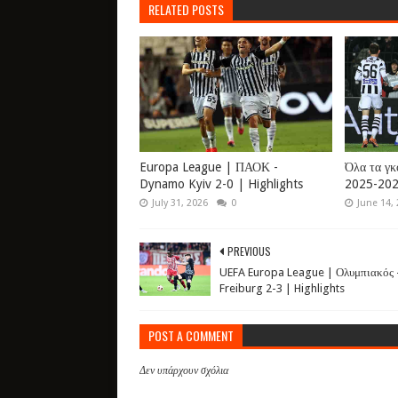
RELATED POSTS
Europa League | ΠΑΟΚ -
Όλα τα γκ
Dynamo Kyiv 2-0 | Highlights
2025-202
July 31, 2026
0
June 14,
PREVIOUS
UEFA Europa League | Ολυμπιακός 
Freiburg 2-3 | Highlights
POST A COMMENT
Δεν υπάρχουν σχόλια