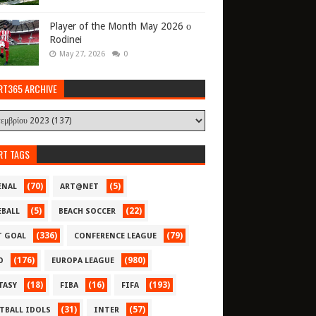
Player of the Month May 2026 ο
Rodinei
May 27, 2026
0
RT365 ARCHIVE
RT TAGS
(70)
(5)
ENAL
ART@NET
(5)
(22)
EBALL
BEACH SOCCER
(336)
(79)
T GOAL
CONFERENCE LEAGUE
(176)
(980)
O
EUROPA LEAGUE
(18)
(16)
(193)
TASY
FIBA
FIFA
(31)
(57)
TBALL IDOLS
INTER