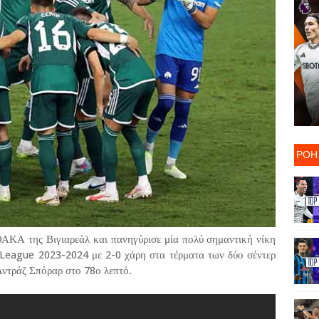
ΡΟΗ
ΑΚΑ της Βιγιαρεάλ και πανηγύρισε μία πολύ σημαντική νίκη
League 2023-2024 με 2-0 χάρη στα τέρματα των δύο σέντερ
Αντράζ Σπόραρ στο 78ο λεπτό.