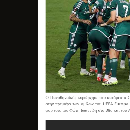
Ο Παναθηναϊκός κυριάρχησε στο κατάμεστο Ο
στην πρεμιέρα των ομίλων του UEFA Europa 
φορ του, του Φώτη Ιωαννίδη στο 38ο και του 