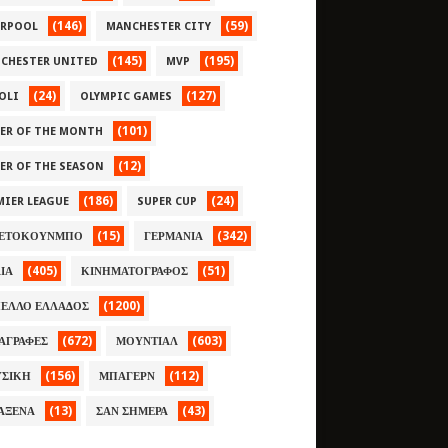
(146)
(59)
ERPOOL
MANCHESTER CITY
(145)
(195)
CHESTER UNITED
MVP
(24)
(127)
OLI
OLYMPIC GAMES
(101)
YER OF THE MONTH
(12)
YER OF THE SEASON
(186)
(24)
MIER LEAGUE
SUPER CUP
(15)
(342)
ΕΤΟΚΟΥΝΜΠΟ
ΓΕΡΜΑΝΙΑ
(405)
(51)
ΛΙΑ
ΚΙΝΗΜΑΤΟΓΡΑΦΟΣ
(1200)
ΕΛΛΟ ΕΛΛΑΔΟΣ
(672)
(603)
ΑΓΡΑΦΕΣ
ΜΟΥΝΤΙΑΛ
(156)
(112)
ΣΙΚΗ
ΜΠΑΓΕΡΝ
(13)
(43)
ΑΞΕΝΑ
ΣΑΝ ΣΗΜΕΡΑ