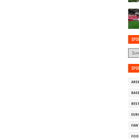
SPO
SPO
ARS
BAS
BES
EUR
FAN
FOO