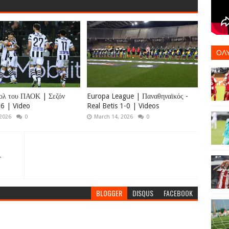
ΟΛ
ολ του ΠΑΟΚ | Σεζόν
Europa League | Παναθηναϊκός -
6 | Video
Real Betis 1-0 | Videos
 2026
0
March 14, 2026
0
-
BLOGGER
DISQUS
FACEBOOK