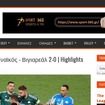
SEXY
ΕΘΝΙΚΕΣ
ΟΜΑΔΕΣ
BASKET
VOLLEY
ναϊκός - Βιγιαρεάλ 2-0 | Highlights
TRA
FEA
The 
Lea