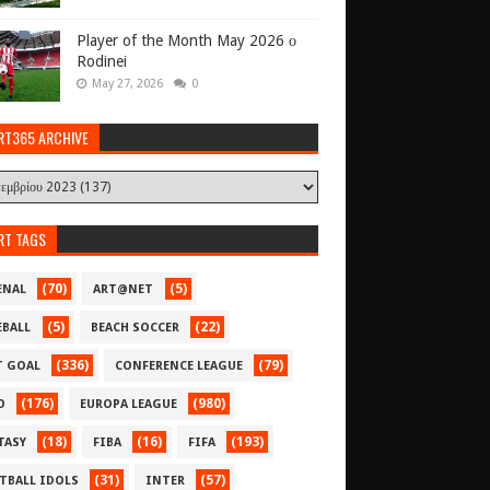
Player of the Month May 2026 ο
Rodinei
May 27, 2026
0
RT365 ARCHIVE
RT TAGS
(70)
(5)
ENAL
ART@NET
(5)
(22)
EBALL
BEACH SOCCER
(336)
(79)
T GOAL
CONFERENCE LEAGUE
(176)
(980)
O
EUROPA LEAGUE
(18)
(16)
(193)
TASY
FIBA
FIFA
(31)
(57)
TBALL IDOLS
INTER