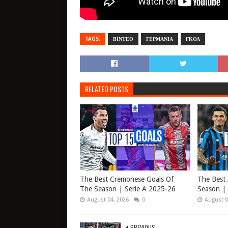
TAGS:
ΒΙΝΤΕΟ
ΓΕΡΜΑΝΙΑ
ΓΚΟΛ
RELATED POSTS
The Best Cremonese Goals Of
The Best 
The Season | Serie A 2025-26
Season | 
August 04, 2026
0
August 0
PREVIOUS