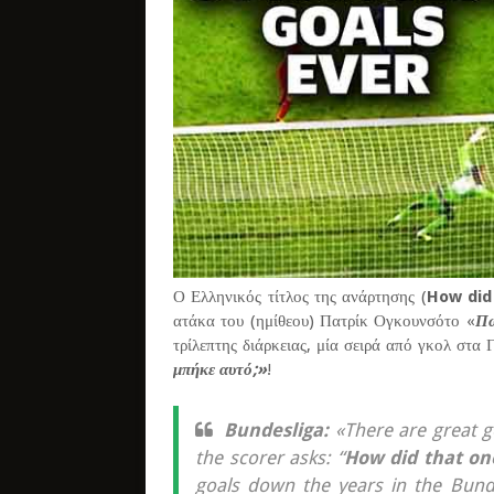
Ο Ελληνικός τίτλος της ανάρτησης (
How did
ατάκα του (ημίθεου) Πατρίκ Ογκουνσότο «
Πω
τρίλεπτης διάρκειας, μία σειρά από γκολ στ
μπήκε αυτό;»
!
Bundesliga:
«There are great g
the scorer asks: “
How did that on
goals down the years in the Bunde