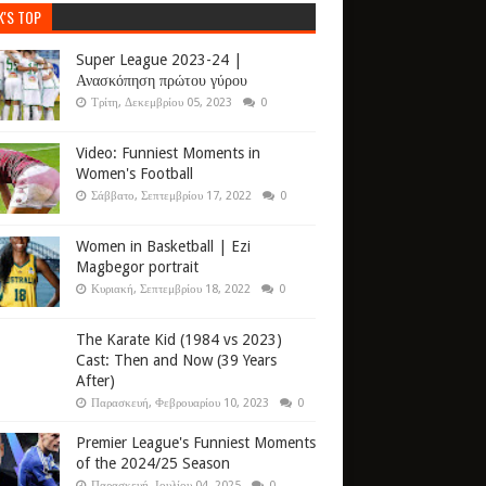
K'S TOP
Super League 2023-24 |
Ανασκόπηση πρώτου γύρου
Τρίτη, Δεκεμβρίου 05, 2023
0
Video: Funniest Moments in
Women's Football
Σάββατο, Σεπτεμβρίου 17, 2022
0
Women in Basketball | Ezi
Magbegor portrait
Κυριακή, Σεπτεμβρίου 18, 2022
0
The Karate Kid (1984 vs 2023)
Cast: Then and Now (39 Years
After)
Παρασκευή, Φεβρουαρίου 10, 2023
0
Premier League's Funniest Moments
of the 2024/25 Season
Παρασκευή, Ιουλίου 04, 2025
0