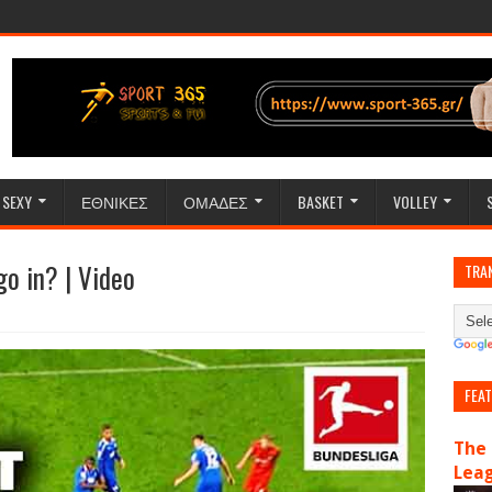
SEXY
ΕΘΝΙΚΕΣ
ΟΜΑΔΕΣ
BASKET
VOLLEY
go in? | Video
TRA
FEA
The 
Lea