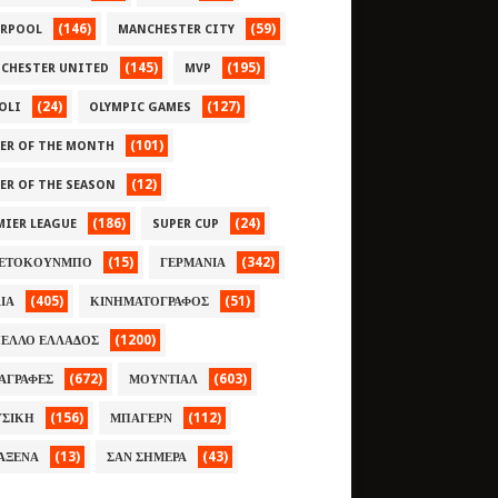
(146)
(59)
ERPOOL
MANCHESTER CITY
(145)
(195)
CHESTER UNITED
MVP
(24)
(127)
OLI
OLYMPIC GAMES
(101)
YER OF THE MONTH
(12)
YER OF THE SEASON
(186)
(24)
MIER LEAGUE
SUPER CUP
(15)
(342)
ΕΤΟΚΟΥΝΜΠΟ
ΓΕΡΜΑΝΙΑ
(405)
(51)
ΛΙΑ
ΚΙΝΗΜΑΤΟΓΡΑΦΟΣ
(1200)
ΕΛΛΟ ΕΛΛΑΔΟΣ
(672)
(603)
ΑΓΡΑΦΕΣ
ΜΟΥΝΤΙΑΛ
(156)
(112)
ΣΙΚΗ
ΜΠΑΓΕΡΝ
(13)
(43)
ΑΞΕΝΑ
ΣΑΝ ΣΗΜΕΡΑ