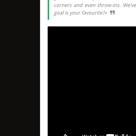
corners and even throw-ins. We’ve
goal is your favourite?»