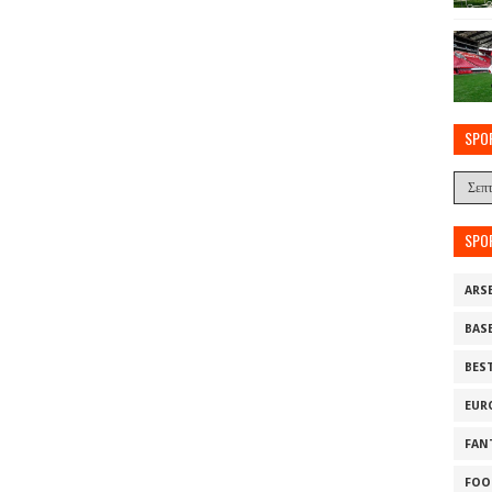
SPO
SPO
ARS
BAS
BES
EUR
FAN
FOO