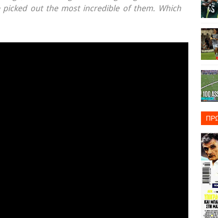
 picked out the most incredible of them. Which
ΠΡ