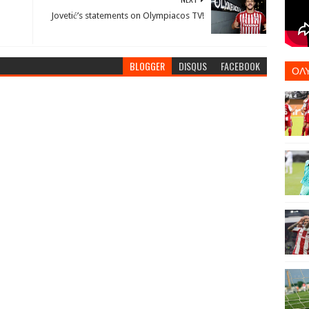
Jovetić’s statements on Olympiacos TV!
BLOGGER
DISQUS
FACEBOOK
ΟΛ