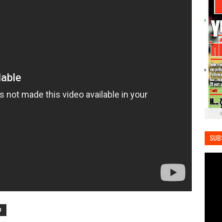
SUB
Η