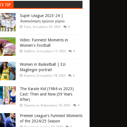
K'S TOP
Super League 2023-24 |
Ανασκόπηση πρώτου γύρου
Τρίτη, Δεκεμβρίου 05, 2023
0
Video: Funniest Moments in
Women's Football
Σάββατο, Σεπτεμβρίου 17, 2022
0
Women in Basketball | Ezi
Magbegor portrait
Κυριακή, Σεπτεμβρίου 18, 2022
0
The Karate Kid (1984 vs 2023)
Cast: Then and Now (39 Years
After)
Παρασκευή, Φεβρουαρίου 10, 2023
0
Premier League's Funniest Moments
of the 2024/25 Season
Παρασκευή, Ιουλίου 04, 2025
0