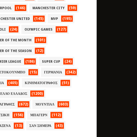
(146)
(59)
ERPOOL
MANCHESTER CITY
(145)
(195)
CHESTER UNITED
MVP
(24)
(127)
OLI
OLYMPIC GAMES
(101)
YER OF THE MONTH
(12)
YER OF THE SEASON
(186)
(24)
MIER LEAGUE
SUPER CUP
(15)
(342)
ΕΤΟΚΟΥΝΜΠΟ
ΓΕΡΜΑΝΙΑ
(405)
(51)
ΛΙΑ
ΚΙΝΗΜΑΤΟΓΡΑΦΟΣ
(1200)
ΕΛΛΟ ΕΛΛΑΔΟΣ
(672)
(603)
ΑΓΡΑΦΕΣ
ΜΟΥΝΤΙΑΛ
(156)
(112)
ΣΙΚΗ
ΜΠΑΓΕΡΝ
(13)
(43)
ΑΞΕΝΑ
ΣΑΝ ΣΗΜΕΡΑ