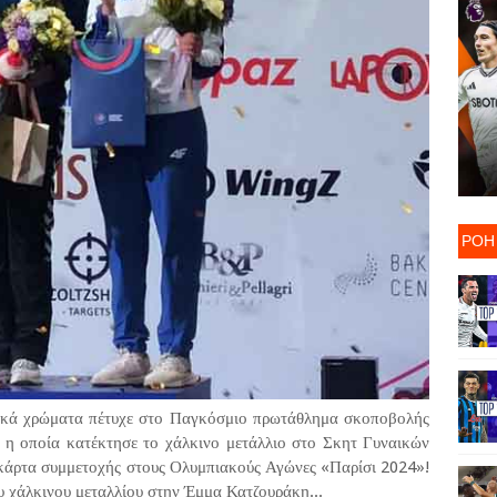
ΡΟΗ
νικά χρώματα πέτυχε στο Παγκόσμιο πρωτάθλημα σκοποβολής
 η οποία κατέκτησε το χάλκινο μετάλλιο στο Σκητ Γυναικών
) κάρτα συμμετοχής στους Ολυμπιακούς Αγώνες «Παρίσι 2024»!
 χάλκινου μεταλλίου στην Έμμα Κατζουράκη...