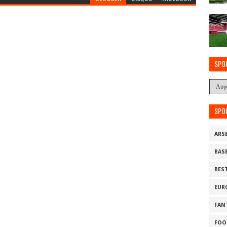
SPO
SPO
ARS
BAS
BES
EUR
FAN
FOO