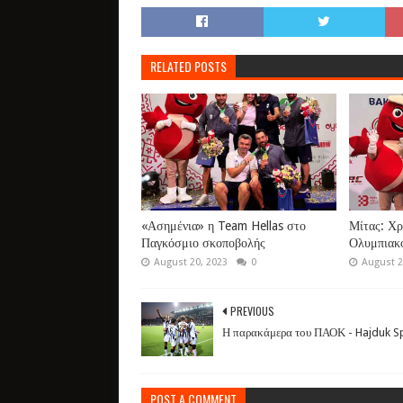
RELATED POSTS
«Ασημένια» η Team Hellas στο
Μίτας: Χρ
Παγκόσμιο σκοποβολής
Ολυμπιακ
August 20, 2023
0
August 2
PREVIOUS
Η παρακάμερα του ΠΑΟΚ - Hajduk Sp
POST A COMMENT