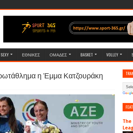
SEXY
ΕΘΝΙΚΕΣ
ΟΜΑΔΕΣ
BASKET
VOLLEY
πρωτάθλημα η Έμμα Κατζουράκη
TRA
FEA
The 
Lea