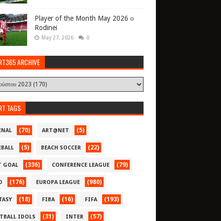
Player of the Month May 2026 ο
Rodinei
May 27, 2026
0
RT365 ARCHIVE
RT TAGS
(70)
(5)
ENAL
ART@NET
(5)
(22)
EBALL
BEACH SOCCER
(336)
(79)
T GOAL
CONFERENCE LEAGUE
(176)
(980)
O
EUROPA LEAGUE
(18)
(16)
(193)
TASY
FIBA
FIFA
(31)
(57)
TBALL IDOLS
INTER