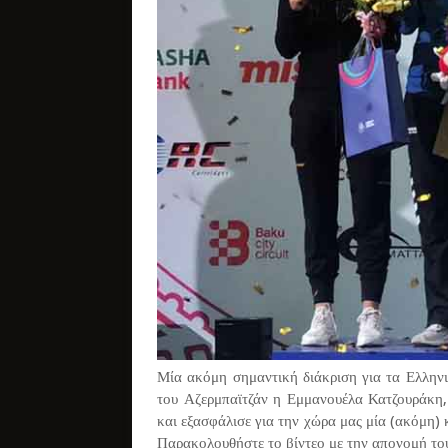
Μία ακόμη σημαντική διάκριση για τα Ελλη
του Αζερμπαϊτζάν η Εμμανουέλα Κατζουράκη,
και εξασφάλισε για την χώρα μας μία (ακόμη
Παρακολουθήστε το βίντεο με την απονομή του