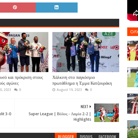
ΟΛ
υσό και πρόκριση στους
Χάλκινη στο παγκόσμιο
ούς αγώνες
πρωτάθλημα η Έμμα Κατζουράκη
0, 2023
0
August 19, 2023
0
NEXT
lit 3-0
Super League | Βόλος - Λαμία 2-2 |
Highlights
BLOGGER
DISQUS
FACEBOOK