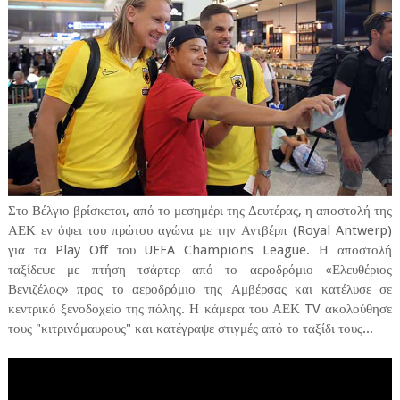
Στο Βέλγιο βρίσκεται, από το μεσημέρι της Δευτέρας, η αποστολή της
ΑΕΚ εν όψει του πρώτου αγώνα με την Αντβέρπ (Royal Antwerp)
για τα Play Off του UEFA Champions League. Η αποστολή
ταξίδεψε με πτήση τσάρτερ από το αεροδρόμιο «Ελευθέριος
Βενιζέλος» προς το αεροδρόμιο της Αμβέρσας και κατέλυσε σε
κεντρικό ξενοδοχείο της πόλης. Η κάμερα του ΑΕΚ TV ακολούθησε
τους "κιτρινόμαυρους" και κατέγραψε στιγμές από το ταξίδι τους...