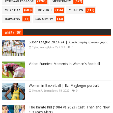
(1200)
(672)
ΚΥΠΕΛΛΟ ΕΛΛΑΔΟΣ
ΜΕΤΑΓΡΑΦΕΣ
(603)
(156)
(112)
ΜΟΥΝΤΙΑΛ
ΜΟΥΣΙΚΗ
ΜΠΑΓΕΡΝ
(13)
(43)
ΠΑΡΑΞΕΝΑ
ΣΑΝ ΣΗΜΕΡΑ
WEEK'S TOP
Super League 2023-24 | Ανασκόπηση πρώτου γύρου
Τρίτη, Δεκεμβρίου 05, 2023
0
Video: Funniest Moments in Women's Football
Women in Basketball | Ezi Magbegor portrait
Κυριακή, Σεπτεμβρίου 18, 2022
0
The Karate Kid (1984 vs 2023) Cast: Then and Now
(39 Years After)