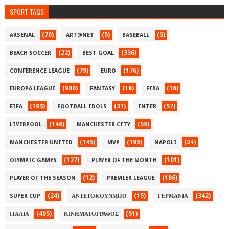
SPORT TAGS
(70)
(5)
(5)
ARSENAL
ART@NET
BASEBALL
(22)
(336)
BEACH SOCCER
BEST GOAL
(79)
(176)
CONFERENCE LEAGUE
EURO
(980)
(18)
(16)
EUROPA LEAGUE
FANTASY
FIBA
(193)
(31)
(57)
FIFA
FOOTBALL IDOLS
INTER
(146)
(59)
LIVERPOOL
MANCHESTER CITY
(145)
(195)
(24)
MANCHESTER UNITED
MVP
NAPOLI
(127)
(101)
OLYMPIC GAMES
PLAYER OF THE MONTH
(12)
(186)
PLAYER OF THE SEASON
PREMIER LEAGUE
(24)
(15)
(342)
SUPER CUP
ΑΝΤΕΤΟΚΟΥΝΜΠΟ
ΓΕΡΜΑΝΙΑ
(405)
(51)
ΙΤΑΛΙΑ
ΚΙΝΗΜΑΤΟΓΡΑΦΟΣ